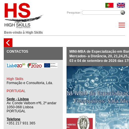
Pesquisar:
Bem-vindo à High Skills
CONTACTOS
MINI-MBA de Especialização em Ban
Mercados- a Distância, 20, 21,24,25,
03 e 04 de setembro de 2026 das 1
High Skills
Formação e Consultoria, Lda.
PORTUGAL
Sede - Lisboa
Av. Conde Valbom nº6, 2º andar
1050-068 Lisboa
PORTUGAL
Telefone
+351 217 931 365