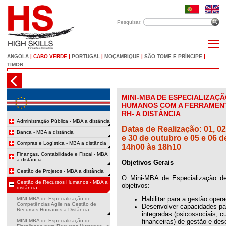
Pesquisar:
ANGOLA
|
CABO VERDE
|
PORTUGAL
|
MOÇAMBIQUE
|
SÃO TOME E PRÍNCIPE
|
TIMOR
MINI-MBA DE ESPECIALIZAÇ
HUMANOS COM A FERRAMENT
RH- A DISTÂNCIA
Administração Pública - MBA a distância
Datas de Realização: 01, 02, 
Banca - MBA a distância
e 30 de outubro e 05 e 06 
Compras e Logística - MBA a distância
14h00 às 18h10
Finanças, Contabilidade e Fiscal - MBA
a distância
Objetivos Gerais
Gestão de Projetos - MBA a distância
O Mini-MBA de Especialização 
Gestão de Recursos Humanos - MBA a
objetivos:
distância
Habilitar para a gestão oper
MINI-MBA de Especialização de
Competências Agile na Gestão de
Desenvolver capacidades pa
Recursos Humanos a Distância
integradas (psicossociais, c
MINI-MBA de Especialização de
financeiras) de gestão e de