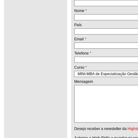
Nome
*
País
Email
*
Telefone
*
Curso
*
Mensagem
Desejo receber a newsletter da
Highsk
Autoriza a High Skills a guardar os s