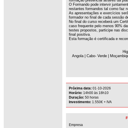
formação presencial através da pla
O Formando pode intervir juntamen
restantes formandos tal como faz n
As apresentações e exercícios serã
formador no final de cada sessão d
No final do curso receberá um Cert
caso frequente pelo menos 90% das 
testes propostos, participe nas dis
final positiva.
Esta formação é certificada e reco
Hig
Angola | Cabo- Verde | Moçambiqu
Próxima data:
01-10-2026
Horário:
14h00 às 18h10
Duração:
50 horas
Investimento:
1.550€ + IVA
F
Empresa