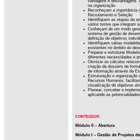
vantagens e desvantagens. 
na organização
Reconheçam a importância d
Recrutamento e Seleção
Identifiquem as etapas da an
vários testes que integram 
Conheçam de um modo geral 
sistema de gestão de desem
definição de objetivos indivi
Identifiquem várias modalid
existentes no âmbito do des
Preparar e estruturar Model
diferentes necessidades e 
Otimizar os cálculos relaci
criação de dossiers de forma
de informação através do Ex
Estruturação e organização 
Recursos Humanos, facilitan
visualização de objetivos ati
Planear, conceber e implem
aplicando as potencialidade
CONTEÚDOS
Módulo 0 – Abertura
Módulo I – Gestão de Projetos 