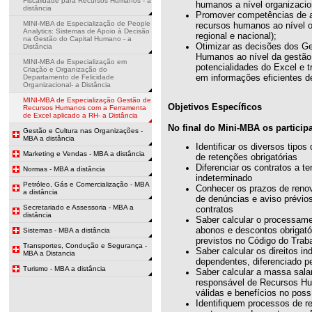
Fiscalidade para Recursos Humanos - a
humanos a nível organizacion
distância
Promover competências de an
MINI-MBA de Especialização de People
recursos humanos ao nível or
Analytics: Sistemas de Apoio à Decisão
regional e nacional);
na Gestão do Capital Humano - a
Otimizar as decisões dos Ge
Distância
Humanos ao nível da gestão 
MINI-MBA de Especialização em
potencialidades do Excel e 
Criação e Organização do
em informações eficientes d
Departamento de Felicidade
Organizacional- a Distância
MINI-MBA de Especialização Gestão de
Objetivos Específicos
Recursos Humanos com a Ferramenta
de Excel aplicado a RH- a Distância
No final do Mini-MBA os participa
Gestão e Cultura nas Organizações -
MBA a distância
Identificar os diversos tipos
Marketing e Vendas - MBA a distância
de retenções obrigatórias
Diferenciar os contratos a te
Normas - MBA a distância
indeterminado
Petróleo, Gás e Comercialização - MBA
Conhecer os prazos de renov
a distância
de denúncias e aviso prévio
Secretariado e Assessoria - MBA a
contratos
distância
Saber calcular o processame
abonos e descontos obrigatór
Sistemas - MBA a distância
previstos no Código do Trab
Transportes, Condução e Segurança -
Saber calcular os direitos i
MBA a Distancia
dependentes, diferenciado pe
Turismo - MBA a distância
Saber calcular a massa salar
responsável de Recursos Hu
válidas e benefícios no poss
Identifiquem processos de re