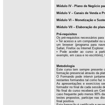
Módulo IV - Plano de Negócio pa
Módulo V – Canais de Venda e Pr
Módulo VI – Monetização e Suste
Módulo VII – Elaboração do plan
Pré-requisitos
Os pré-requisitos necessários para 
• Ter acesso a um computador ou um
um browser (programa para nav
Safari, Firefox ou Internet Explorer.
• Pode aceder ao curso a parti
exemplo, em casa e no escritório), 
Metodologia
Este curso tem sempre presente o
formação presencial através da pla
O Formando pode intervir juntam
restantes formandos tal como faz n
As apresentações e exercícios ser
formador no final de cada sessão d
No final do curso receberá um Cert
caso frequente pelo menos 90% das 
testes propostos, participe nas di
final positiva.
Esta formação é certificada e reco