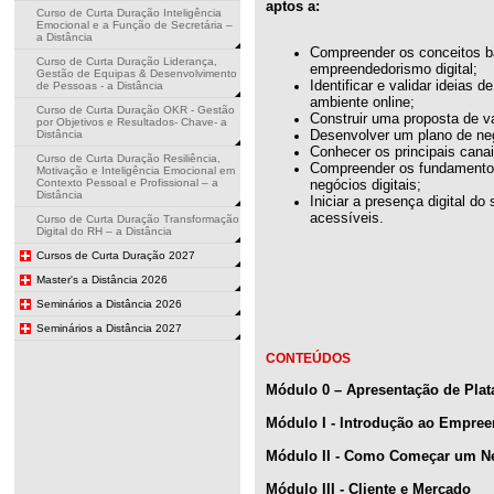
aptos a:
Curso de Curta Duração Inteligência
Emocional e a Função de Secretária –
a Distância
Compreender os conceitos b
Curso de Curta Duração Liderança,
empreendedorismo digital;
Gestão de Equipas & Desenvolvimento
Identificar e validar ideias 
de Pessoas - a Distância
ambiente online;
Curso de Curta Duração OKR - Gestão
Construir uma proposta de va
por Objetivos e Resultados- Chave- a
Desenvolver um plano de negó
Distância
Conhecer os principais canai
Curso de Curta Duração Resiliência,
Compreender os fundamentos
Motivação e Inteligência Emocional em
Contexto Pessoal e Profissional – a
negócios digitais;
Distância
Iniciar a presença digital d
acessíveis.
Curso de Curta Duração Transformação
Digital do RH – a Distância
Cursos de Curta Duração 2027
Master's a Distância 2026
Seminários a Distância 2026
Seminários a Distância 2027
CONTEÚDOS
Módulo 0 – Apresentação de Plat
Módulo I - Introdução ao Empree
Módulo II - Como Começar um Ne
Módulo III - Cliente e Mercado