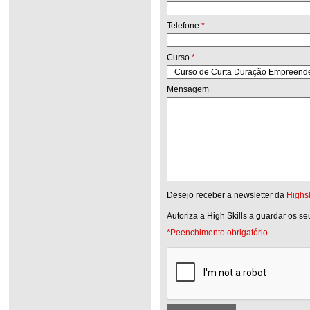
Telefone
*
Curso
*
Mensagem
Desejo receber a newsletter da
Highsk
Autoriza a High Skills a guardar os s
*Peenchimento obrigatório