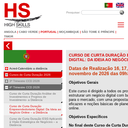
Pesquisar:
ANGOLA
|
CABO VERDE
|
PORTUGAL
|
MOÇAMBIQUE
|
SÃO TOME E PRÍNCIPE
|
TIMOR
CURSO DE CURTA DURAÇÃO
DIGITAL: DA IDEIA AO NEGÓC
Datas de Realização 16, 17, 
Acred-Calendário a distância
novembro de 2026 das 09h
Cursos de Curta Duração 2026
3º Trimestre CCD 2026
Objetivos Gerais
4º Trimestre CCD 2026
Este curso é dirigido a todos os pro
Curso de Curta Duração Análise de
estruturar um negócio digital com b
Investimentos e Projetos de
para o mercado, com uma proposta d
Investimento- a Distância
eficazes e noções básicas de plan
Curso de Curta Duração
online.
Empreendedorismo Digital: Da Ideia ao
Negócio Online – a Distância
Objetivos Específicos
Curso de Curta Duração ESG Aplicando
à Visão Estratégica de Negócios – a
No final deste Curso de Curta Du
Distância