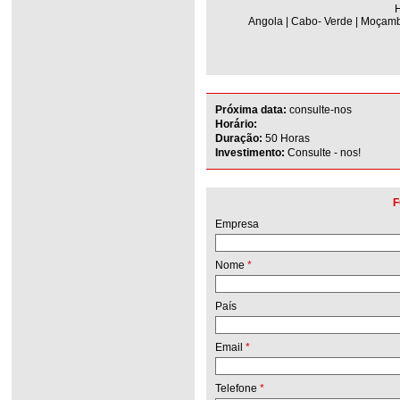
H
Angola | Cabo- Verde | Moçambi
Próxima data:
consulte-nos
Horário:
Duração:
50 Horas
Investimento:
Consulte - nos!
F
Empresa
Nome
*
País
Email
*
Telefone
*