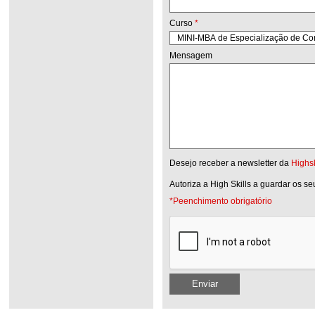
Curso
*
Mensagem
Desejo receber a newsletter da
Highsk
Autoriza a High Skills a guardar os s
*Peenchimento obrigatório
Enviar