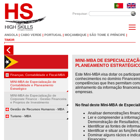
Pesquisar:
ANGOLA
|
CABO VERDE
|
PORTUGAL
|
MOÇAMBIQUE
|
SÃO TOME E PRÍNCIPE
|
TIMOR
MINI-MBA DE ESPECIALIZAÇÃ
PLANEAMENTO ESTRATÉGIC
Este Mini-MBA visa dotar os participa
Finanças, Contabilidade e Fiscal-MBA
conhecimentos no domínio Financeiro,
MINI-MBA de Especialização de
competências que lhes permitam com
Contabilidade e Planeamento
alinhamento da informação financeira
Estratégico
empresas.
MINI-MBA de Especialização de
Corporate Finance - Gestão Financeira
e Projetos de Investimento
No final deste Mini-MBA de Especial
Gestão de Recursos Humanos - MBA
Analisar demonstrações financ
Turismo - MBA
Ler e compreender a informaç
Demonstração de Resultados;
Identificar as fontes de inform
Identificar e situar as funções
Dominar alguns rácios e indic
Financeira;