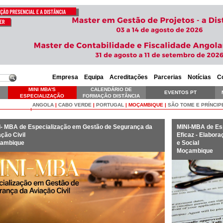
Empresa
Equipa
Acreditações
Parcerias
Notícias
C
MINI MBA'S
CALENDÁRIO DE
EVENTOS PT
ESPECIALIZAÇÃO
FORMAÇÃO DISTÂNCIA
SKILLS EXECUTIVE
ANGOLA
|
CABO VERDE
|
PORTUGAL
|
MOÇAMBIQUE
|
SÃO TOME E PRÍNCIP
I- MBA de Especialização em Gestão de Segurança da
MINI-MBA de Esp
ção Civil
Eficaz - Elabor
ambique
e Social
Moçambique