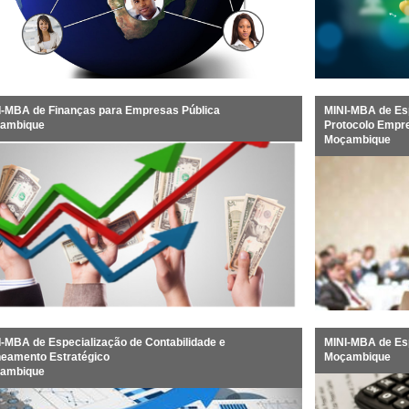
I-MBA de Finanças para Empresas Pública
MINI-MBA de Esp
ambique
Protocolo Empre
Moçambique
I-MBA de Especialização de Contabilidade e
MINI-MBA de Es
neamento Estratégico
Moçambique
ambique