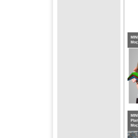
MIN
Moç
MIN
Pla
Moç