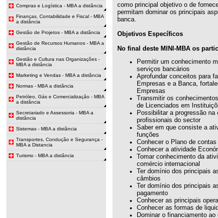
como principal objetivo o de fornec
Compras e Logística - MBA a distância
permitam dominar os principais asp
Finanças, Contabilidade e Fiscal - MBA
banca.
a distância
Gestão de Projetos - MBA a distância
Objetivos Específicos
Gestão de Recursos Humanos - MBA a
No final deste MINI-MBA os partic
distância
Gestão e Cultura nas Organizações -
Permitir um conhecimento ma
MBA a distância
serviços bancários
Marketing e Vendas - MBA a distância
Aprofundar conceitos para fa
Empresas e a Banca, fortal
Normas - MBA a distância
Empresas
Petróleo, Gás e Comercialização - MBA
Transmitir os conhecimentos 
a distância
de Licenciados em Instituiç
Possibilitar a progressão na 
Secretariado e Assessoria - MBA a
distância
profissionais do sector
Saber em que consiste a ati
Sistemas - MBA a distância
funções
Transportes, Condução e Segurança -
Conhecer o Plano de contas 
MBA a Distancia
Conhecer a atividade Económ
Turismo - MBA a distância
Tomar conhecimento da ativi
comércio internacional
Ter domínio dos principais 
câmbios
Ter domínio dos principais 
pagamento
Conhecer as principais oper
Conhecer as formas de liqui
Dominar o financiamento ao 