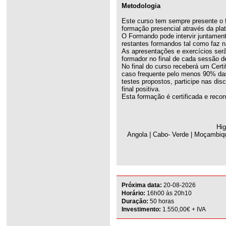
Metodologia
Este curso tem sempre presente o 
formação presencial através da pla
O Formando pode intervir juntamen
restantes formandos tal como faz n
As apresentações e exercícios serã
formador no final de cada sessão d
No final do curso receberá um Cert
caso frequente pelo menos 90% das 
testes propostos, participe nas dis
final positiva.
Esta formação é certificada e reco
Hig
Angola | Cabo- Verde | Moçambiqu
Próxima data:
20-08-2026
Horário:
16h00 às 20h10
Duração:
50 horas
Investimento:
1.550,00€ + IVA