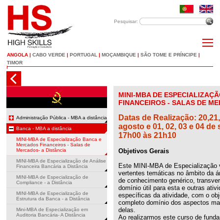
Pesquisar:
ANGOLA
|
CABO VERDE
|
PORTUGAL
|
MOÇAMBIQUE
|
SÃO TOME E PRÍNCIPE
|
TIMOR
MINI-MBA DE ESPECIALIZAÇ
FINANCEIROS - SALAS DE ME
Datas de Realização: 20,21,
Administração Pública - MBA a distância
agosto e 01, 02, 03 e 04 d
Banca - MBA a distância
17h00 às 21h10
MINI-MBA de Especialização Banca e
Mercados Financeiros - Salas de
Mercados- a Distância
Objetivos Gerais
MINI-MBA de Especialização de Análise
Este MINI-MBA de Especialização va
Financeira Bancária a Distância
vertentes temáticas no âmbito da 
MINI-MBA de Especialização de
de conhecimento genérico, transver
Compliance - a Distância
domínio útil para esta e outras ati
MINI-MBA de Especialização de
específicas da atividade, com o ob
Estrutura da Banca - a Distância
completo domínio dos aspectos ma
delas.
Mini-MBA de Especialização em
Auditoria Bancária- A Distância
Ao realizarmos este curso de fund