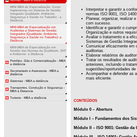
Normas - MBA a distância
MINI MBA de Especialização -Como
Interpretar e garantir a conf
Implementar um Sistema de Gestão
normas ISO 9001, ISO 1400
Integrado Qualidade, Ambiente,
Segurança e Saúde no Trabalho - a
Planear, organizar, realizar 
Distância
com sucesso.
MINI-MBA de Especialização em
Identificar e garantir o cum
Auditorias a Sistemas de Gestão
Organização e outros requisi
Integrados (Qualidade, Ambiente,
Avaliar o tratamento e a efic
Segurança e Saúde no Trabalho)- a
Distância
Sistemas de Gestão Integra
Comunicar eficazmente em c
MINI-MBA de Especialização em
auditorias.
Gestão das Normas da Qualidade, SHT
e Ambiente- a Distância
Elaborar relatórios de auditor
Tratar os resultados de audit
Petróleo, Gás e Comercialização - MBA
anteriores, incluindo o trat
a distância
sugestões/oportunidades de 
Secretariado e Assessoria - MBA a
Acompanhar e defender as a
distância
mais eficiente.
Sistemas - MBA a distância
Transportes, Condução e Segurança -
MBA a Distancia
Turismo - MBA a distância
CONTEÚDOS
Módulo 0 – Abertura
Módulo I – Fundamentos dos Sis
Módulo II – ISO 9001: Gestão da
Módulo III – ISO 14001: Gestão A