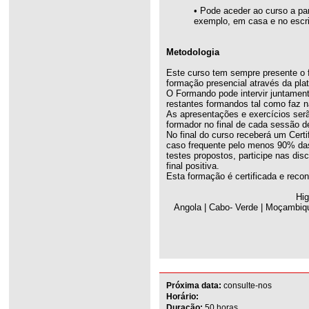
• Pode aceder ao curso a par
exemplo, em casa e no escrit
Metodologia
Este curso tem sempre presente o 
formação presencial através da pla
O Formando pode intervir juntamen
restantes formandos tal como faz n
As apresentações e exercícios serã
formador no final de cada sessão d
No final do curso receberá um Cert
caso frequente pelo menos 90% das 
testes propostos, participe nas dis
final positiva.
Esta formação é certificada e reco
Hig
Angola | Cabo- Verde | Moçambiqu
Próxima data:
consulte-nos
Horário:
Duração:
50 horas