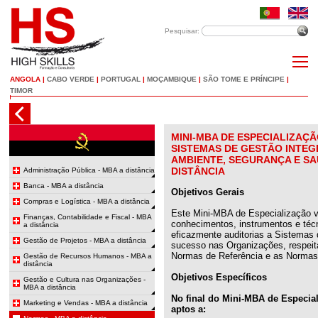
Pesquisar:
ANGOLA
|
CABO VERDE
|
PORTUGAL
|
MOÇAMBIQUE
|
SÃO TOME E PRÍNCIPE
|
TIMOR
MINI-MBA DE ESPECIALIZAÇÃ
SISTEMAS DE GESTÃO INTEG
AMBIENTE, SEGURANÇA E SA
DISTÂNCIA
Administração Pública - MBA a distância
Banca - MBA a distância
Objetivos Gerais
Compras e Logística - MBA a distância
Este Mini-MBA de Especialização vi
Finanças, Contabilidade e Fiscal - MBA
conhecimentos, instrumentos e téc
a distância
eficazmente auditorias a Sistemas
Gestão de Projetos - MBA a distância
sucesso nas Organizações, respeita
Normas de Referência e as Normas 
Gestão de Recursos Humanos - MBA a
distância
Objetivos Específicos
Gestão e Cultura nas Organizações -
MBA a distância
No final do Mini-MBA de Especia
Marketing e Vendas - MBA a distância
aptos a: