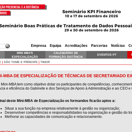
Empresa
Equipa
Acreditações
Parcerias
Notícias
C
MINI MBA'S
CALENDÁRIO DE
EVENTOS PT
ESPECIALIZAÇÃO
FORMAÇÃO DISTÂNCIA
SKILLS EXECUTIVE
E
|
SÃO TOME E PRÍNCIPE
|
TIMOR
NI-MBA DE ESPECIALIZAÇÃO DE TÉCNICAS DE SECRETARIADO EX
 Mini-MBA tem como objetivo dotar os participantes de competências, conhecimen
ácia e eficiência do Gabinete e dos Serviços de Apoio à Administração e ao CEO e
inal deste Mini-MBA de Especialização os formandos ficarão aptos a:
Situar a sua função na empresa relativamente à gestão ou organização;
Desenvolver competências e responsabilidades na organização e gestão do tr
Melhorar as capacidades de comunicação e relacionamento.