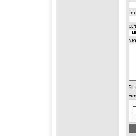
Tel
Cur
Men
Dese
Auto