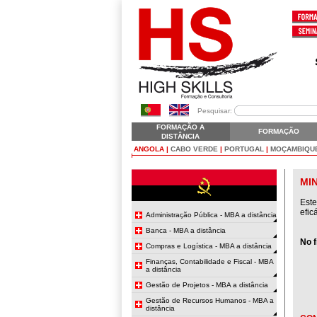
Pesquisar:
FORMAÇÃO A
FORMAÇÃO
DISTÂNCIA
ANGOLA
|
CABO VERDE
|
PORTUGAL
|
MOÇAMBIQU
MI
Este
efic
Administração Pública - MBA a distância
Banca - MBA a distância
No f
Compras e Logística - MBA a distância
Finanças, Contabilidade e Fiscal - MBA
a distância
Gestão de Projetos - MBA a distância
Gestão de Recursos Humanos - MBA a
distância