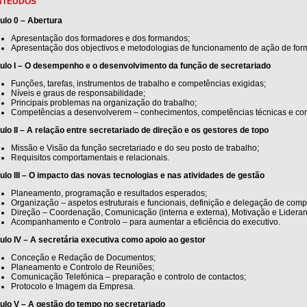
NTEÚDOS
ulo 0 – Abertura
Apresentação dos formadores e dos formandos;
Apresentação dos objectivos e metodologias de funcionamento de ação de for
ulo I – O desempenho e o desenvolvimento da função de secretariado
Funções, tarefas, instrumentos de trabalho e competências exigidas;
Níveis e graus de responsabilidade;
Principais problemas na organização do trabalho;
Competências a desenvolverem – conhecimentos, competências técnicas e com
lo II – A relação entre secretariado de direção e os gestores de topo
Missão e Visão da função secretariado e do seu posto de trabalho;
Requisitos comportamentais e relacionais.
lo III – O impacto das novas tecnologias e nas atividades de gestão
Planeamento, programação e resultados esperados;
Organização – aspetos estruturais e funcionais, definição e delegação de comp
Direção – Coordenação, Comunicação (interna e externa), Motivação e Lideran
Acompanhamento e Controlo – para aumentar a eficiência do executivo.
lo IV – A secretária executiva como apoio ao gestor
Conceção e Redação de Documentos;
Planeamento e Controlo de Reuniões;
Comunicação Telefónica – preparação e controlo de contactos;
Protocolo e Imagem da Empresa.
ulo V – A gestão do tempo no secretariado