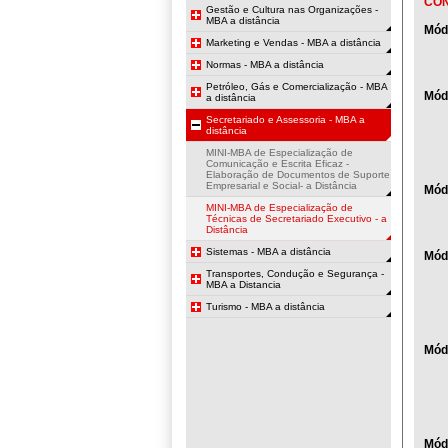
CO
Gestão e Cultura nas Organizações -
MBA a distância
Mód
Marketing e Vendas - MBA a distância
Normas - MBA a distância
Petróleo, Gás e Comercialização - MBA
Mód
a distância
Secretariado e Assessoria - MBA a
distância
MINI-MBA de Especialização de
Comunicação e Escrita Eficaz -
Elaboração de Documentos de Suporte
Empresarial e Social- a Distância
Módu
MINI-MBA de Especialização de
Técnicas de Secretariado Executivo - a
Distância
Sistemas - MBA a distância
Módu
Transportes, Condução e Segurança -
MBA a Distancia
Turismo - MBA a distância
Módu
Mód