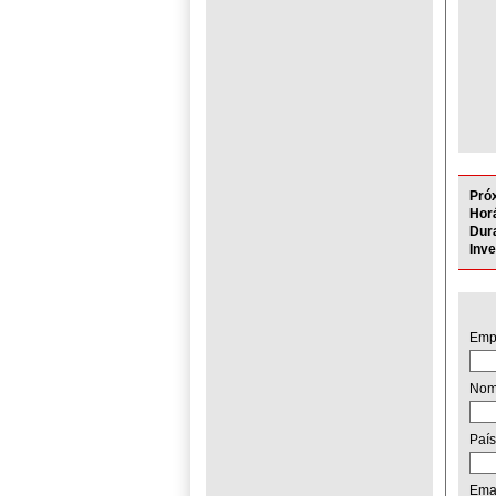
Pró
Horá
Dur
Inv
Emp
No
País
Ema