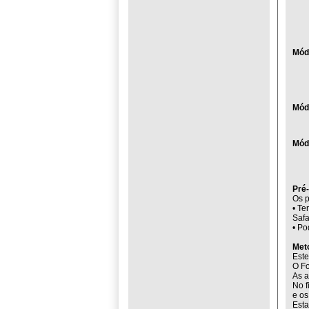
Módu
Mód
Mód
Pré-
Os p
• Te
Safa
• Po
Met
Este
O Fo
As a
No f
e os
Esta