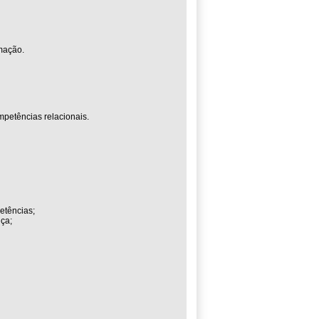
mação.
petências relacionais.
etências;
ça;