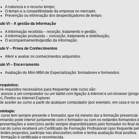
A natureza e o recurso tempo;
O tempo e a competitividade da empresa no mercado;
Prevenção ou eliminação dos desperdiçadores de tempo.
lo VI – A gestão da informação
A informação recebida – receção, tratamento e gestão;
A informação produzida – conceção, tratamento e distribuição;
O acompanhamento/gestão da informação.
ulo V – Prova de Conhecimentos
Aferir e avaliar os conhecimentos adquiridos.
ulo VI – Encerramento
Avaliação do Mini-MBA de Especialização: formadores e formandos.
requisitos:
ré-requisitos necessários para frequentar este curso são:
r acesso a um computador ou um tablet com ligação à Internet e um browser (pro
ri, Firefox ou Internet Explorer.
de aceder ao curso a partir de qualquer computador (por exemplo, em casa e no esc
odologia:
 curso tem sempre presente o formador, que irá mesmo dar a formação presencial 
rmando pode intervir juntamente com o formador ou com os restantes formandos ta
presentações e exercícios serão sempre disponibilizados pelo formador no final 
inal do curso receberá um Certificado de Formação Profissional caso frequente pe
 testes propostos, participe nas discussões online e tenha avaliação final positiva.
 formação é certificada e reconhecida.