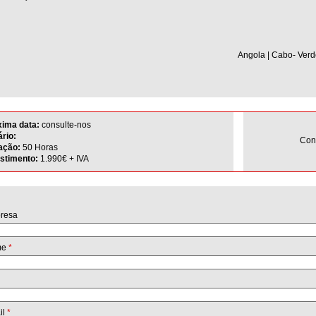
Angola | Cabo- Verd
xima data:
consulte-nos
rio:
Con
ação:
50 Horas
estimento:
1.990€ + IVA
resa
me
*
il
*