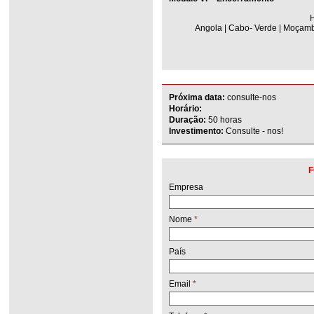
H
Angola | Cabo- Verde | Moçambi
Próxima data:
consulte-nos
Horário:
Duração:
50 horas
Investimento:
Consulte - nos!
F
Empresa
Nome
*
País
Email
*