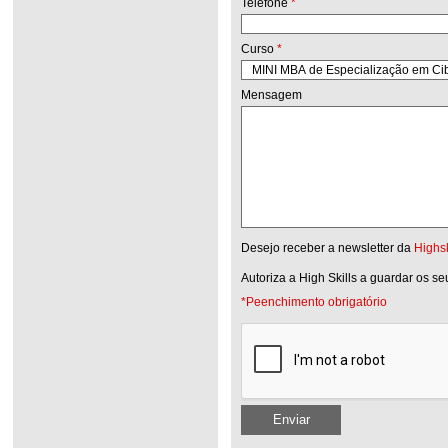
Telefone
*
Curso
*
Mensagem
Desejo receber a newsletter da
Highsk
Autoriza a High Skills a guardar os s
*Peenchimento obrigatório
Enviar