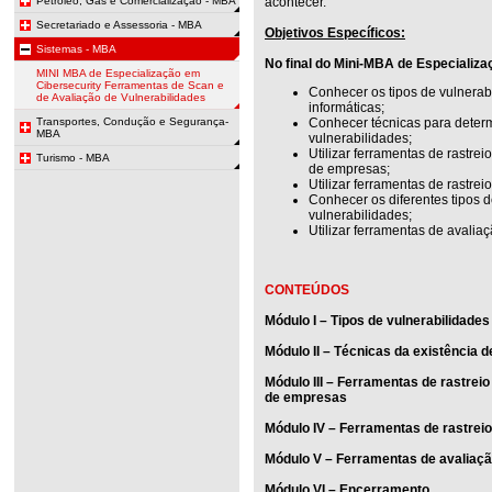
Petroleo, Gas e Comercialização - MBA
acontecer.
Secretariado e Assessoria - MBA
Objetivos Específicos:
Sistemas - MBA
No final do Mini-MBA de Especializa
MINI MBA de Especialização em
Cibersecurity Ferramentas de Scan e
Conhecer os tipos de vulnerabi
de Avaliação de Vulnerabilidades
informáticas;
Transportes, Condução e Segurança-
Conhecer técnicas para determ
MBA
vulnerabilidades;
Utilizar ferramentas de rastre
Turismo - MBA
de empresas;
Utilizar ferramentas de rastrei
Conhecer os diferentes tipos 
vulnerabilidades;
Utilizar ferramentas de avalia
CONTEÚDOS
Módulo I – Tipos de vulnerabilidades
Módulo II – Técnicas da existência d
Módulo III – Ferramentas de rastrei
de empresas
Módulo IV – Ferramentas de rastreio
Módulo V – Ferramentas de avaliaçã
Módulo VI – Encerramento