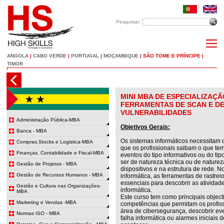
Pesquisar:
ANGOLA
|
CABO VERDE
|
PORTUGAL
|
MOÇAMBIQUE
|
SÃO TOME E PRÍNCIPE
|
TIMOR
MINI MBA DE ESPECIALIZAÇ
FERRAMENTAS DE SCAN E DE
VULNERABILIDADES
Administração Pública-MBA
Objetivos Gerais:
Banca - MBA
Os sistemas informáticos necessitam 
Compras,Stocks e Logistica-MBA
que os profissionais saibam o que tem
Finanças, Contabilidade e Fiscal-MBA
eventos do tipo informativos ou do t
ser de natureza técnica ou de nature
Gestão de Projetos - MBA
dispositivos e na estrutura de rede. 
Gestão de Recursos Humanos - MBA
informática, as ferramentas de rastrei
essenciais para descobrir as atividad
Gestão e Cultura nas Organizações-
informática.
MBA
Este curso tem como principais objecti
Marketing e Vendas -MBA
competências que permitam os profis
área de cibersegurança, descobrir e
Normas ISO - MBA
falha informática ou alarmes iniciai