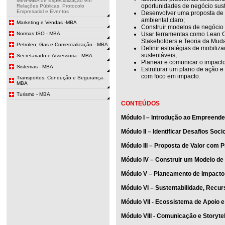
MINI-MBA de Especialização em
oportunidades de negócio sust
Relações Públicas, Protocolo
Empresarial e Eventos
Desenvolver uma proposta de v
ambiental claro;
Marketing e Vendas -MBA
Construir modelos de negócio 
Normas ISO - MBA
Usar ferramentas como Lean 
Stakeholders e Teoria da Mud
Petroleo, Gas e Comercialização - MBA
Definir estratégias de mobiliz
sustentáveis;
Secretariado e Assessoria - MBA
Planear e comunicar o impacto (
Sistemas - MBA
Estruturar um plano de ação e
com foco em impacto.
Transportes, Condução e Segurança-
MBA
Turismo - MBA
CONTEÚDOS
Módulo I – Introdução ao Empreend
Módulo II – Identificar Desafios So
Módulo III – Proposta de Valor com P
Módulo IV – Construir um Modelo de
Módulo V – Planeamento de Impacto:
Módulo VI – Sustentabilidade, Recur
Módulo VII - Ecossistema de Apoio 
Módulo VIII - Comunicação e Storytel