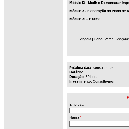
Módulo IX - Medir e Demonstrar Imp
Módulo X - Elaboração do Plano de 
Módulo XI – Exame
H
Angola | Cabo- Verde | Moçambi
Próxima data:
consulte-nos
Horário:
Duração:
50 horas
Investimento:
Consulte-nos
F
Empresa
Nome
*