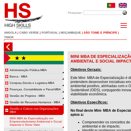
Pesquisar:
ANGOLA
|
CABO VERDE
|
PORTUGAL
|
MOÇAMBIQUE
|
SÃO TOME E PRÍNCIPE
|
TIMOR
MINI MBA DE ESPECIALIZA
AMBIENTAL E SOCIAL IMPAC
Objetivos Geraais:
Administração Pública-MBA
Banca - MBA
Este Mini- MBA de Especialização é di
pretendem desenvolver iniciativas e
Compras,Stocks e Logistica-MBA
ambiental positivo, alinhadas com o 
Finanças, Contabilidade e Fiscal-MBA
Sustentável (ODS), conjugando inovaç
viabilidade econômica.
Gestão de Projetos - MBA
Objetivos Específicos:
Gestão de Recursos Humanos - MBA
Gestão e Cultura nas Organizações-
No final deste Mini- MBA de Especial
MBA
aptos a:
MINI MBA de Especialização em
Empreendedorismo Ambiental e Social
Compreender os conceitos de
Impactar e Gerar Valor
ambiental e de impacto;
Identificar problemas socioamb