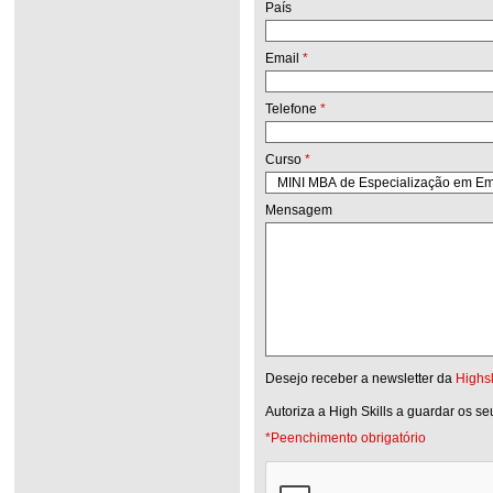
País
Email
*
Telefone
*
Curso
*
Mensagem
Desejo receber a newsletter da
Highsk
Autoriza a High Skills a guardar os s
*Peenchimento obrigatório