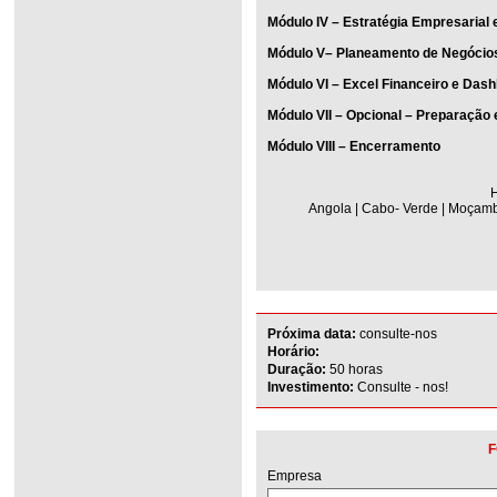
Módulo IV – Estratégia Empresarial 
Módulo V– Planeamento de Negócio
Módulo VI – Excel Financeiro e Das
Módulo VII – Opcional – Preparação
Módulo VIII – Encerramento
H
Angola | Cabo- Verde | Moçambi
Próxima data:
consulte-nos
Horário:
Duração:
50 horas
Investimento:
Consulte - nos!
F
Empresa