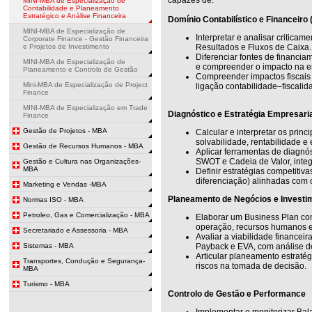
MINI-MBA de Especialização de
Contabilidade e Planeamento
Estratégico e Análise Financeira
Domínio Contabilístico e Financeiro
MINI-MBA de Especialização de
Interpretar e analisar critica
Corporate Finance - Gestão Financeira
e Projetos de Investimento
Resultados e Fluxos de Caixa.
Diferenciar fontes de financiam
MINI-MBA de Especialização de
e compreender o impacto na est
Planeamento e Controlo de Gestão
Compreender impactos fiscais 
Mini-MBA de Especialização de Project
ligação contabilidade–fiscalid
Finance
MINI-MBA de Especialização em Trade
Diagnóstico e Estratégia Empresari
Finance
Gestão de Projetos - MBA
Calcular e interpretar os princi
solvabilidade, rentabilidade e 
Gestão de Recursos Humanos - MBA
Aplicar ferramentas de diagnó
SWOT e Cadeia de Valor, integ
Gestão e Cultura nas Organizações-
MBA
Definir estratégias competitiva
diferenciação) alinhadas com o 
Marketing e Vendas -MBA
Planeamento de Negócios e Investi
Normas ISO - MBA
Petroleo, Gas e Comercialização - MBA
Elaborar um Business Plan com
operação, recursos humanos e
Secretariado e Assessoria - MBA
Avaliar a viabilidade financeir
Sistemas - MBA
Payback e EVA, com análise de
Articular planeamento estratég
Transportes, Condução e Segurança-
riscos na tomada de decisão.
MBA
Turismo - MBA
Controlo de Gestão e Performance
Implementar e monitorizar Ba