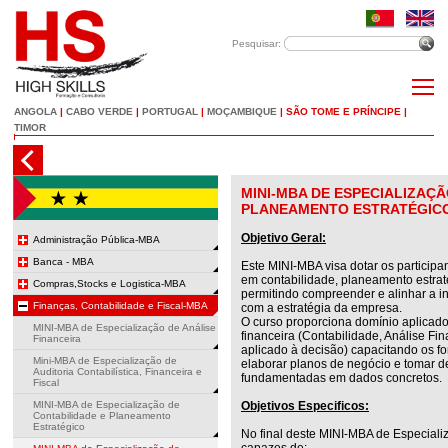
Pesquisar:
ANGOLA
|
CABO VERDE
|
PORTUGAL
|
MOÇAMBIQUE
|
SÃO TOME E PRÍNCIPE
|
TIMOR
MINI-MBA DE ESPECIALIZAÇÃ
PLANEAMENTO ESTRATÉGICO 
Objetivo Geral:
Administração Pública-MBA
Banca - MBA
Este MINI-MBA visa dotar os particip
em contabilidade, planeamento estraté
Compras,Stocks e Logistica-MBA
permitindo compreender e alinhar a i
Finanças, Contabilidade e Fiscal-MBA
com a estratégia da empresa.
O curso proporciona domínio aplicado
MINI-MBA de Especialização de Análise
financeira (Contabilidade, Análise Fi
Financeira
aplicado à decisão) capacitando os fo
Mini-MBA de Especialização de
elaborar planos de negócio e tomar d
Auditoria Contabilística, Financeira e
fundamentadas em dados concretos
Fiscal
MINI-MBA de Especialização de
Objetivos Especificos:
Contabilidade e Planeamento
Estratégico
No final deste MINI-MBA de Especializ
capazes de: