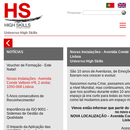
Pesquisar:
Universo High Skills
NOTÍCIAS
Novas Instalações - Avenida Conde 
Lisboa
Universo High Skills
Voucher de Formação - Este
Natal!
São 10 anos de Aventuras, de Emoções
fizeram-nos crescer e evoluir.
Novas Instalações - Avenida
Conde Valbom nº6, 2 andar,
Nascemos numa Crise, passamos uma
1050-068 Lisboa
a nível Mundial, mas continuamos, ch
que nos acolheu durante estes 10 an
espaço já era curto para todas as nos
5 Anos consecutivos de
como tal mudamos para um espaço ma
Reconhecimento!
Vimos então informar que partir do 
Importância da ISO 9001 -
no novo 
Sistemas de Gestão da
NOVA LOCALIZAÇÃO – Avenida Conde
Qualidade
Lisb
O Impacto da Aplicação das
Aces