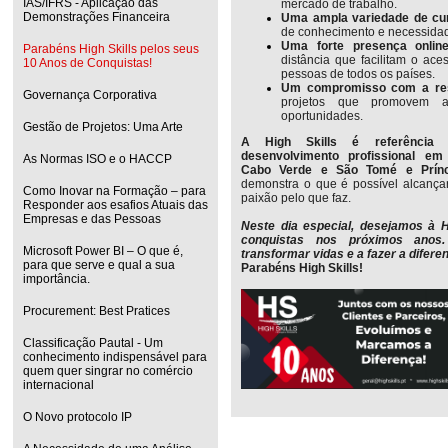
IAS/IFRS - Aplicação das
mercado de trabalho.
Demonstrações Financeira
Uma ampla variedade de cu
de conhecimento e necessidad
Uma forte presença onlin
Parabéns High Skills pelos seus
distância que facilitam o ac
10 Anos de Conquistas!
pessoas de todos os países.
Um compromisso com a resp
Governança Corporativa
projetos que promovem 
oportunidades.
Gestão de Projetos: Uma Arte
A High Skills é referência 
desenvolvimento profissional em
As Normas ISO e o HACCP
Cabo Verde e São Tomé e Prín
demonstra o que é possível alcança
Como Inovar na Formação – para
paixão pelo que faz.
Responder aos esafios Atuais das
Empresas e das Pessoas
Neste dia especial, desejamos à H
conquistas nos próximos ano
Microsoft Power BI – O que é,
transformar vidas e a fazer a difer
para que serve e qual a sua
Parabéns High Skills!
importância.
Procurement: Best Pratices
Classificação Pautal - Um
conhecimento indispensável para
quem quer singrar no comércio
internacional
O Novo protocolo IP