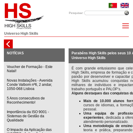
Pesquisar:
Universo High Skills
NOTÍCIAS
Parabéns High Skills pelos seus 10
Universo High Skills
Voucher de Formação - Este
É com grande entusiasmo que celeb
Natal!
High Skills, empresa de formação e c
paixão por desenvolver e capacitar 
Novas Instalações - Avenida
High Skills acumulou conquistas n
Conde Valbom nº6, 2 andar,
milhares de indivíduos e impacta
1050-068 Lisboa
trabalho português e PALOP’s.
Alguns destaques das conquistas da 
5 Anos consecutivos de
Mais de 10.000 alunos fo
Reconhecimento!
cursos de idiomas, a formaç
pessoal.
Importância da ISO 9001 -
Uma equipa de profission
Sistemas de Gestão da
experientes
, dedicada a ofe
Qualidade
atendimento personalizado.
Uma metodologia de ensino 
O Impacto da Aplicação das
teoria e prática, preparan