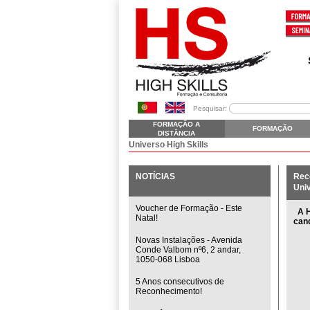
Pesquisar:
FORMAÇÃO A
FORMAÇÃO
DISTÂNCIA
Universo High Skills
NOTÍCIAS
Rec
Univ
Voucher de Formação - Este
A H
Natal!
cand
Novas Instalações - Avenida
Conde Valbom nº6, 2 andar,
1050-068 Lisboa
5 Anos consecutivos de
Reconhecimento!