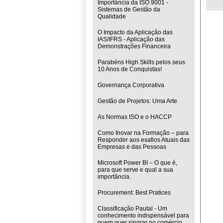
Importância da ISO 9001 -
Sistemas de Gestão da
Qualidade
O Impacto da Aplicação das
IAS/IFRS - Aplicação das
Demonstrações Financeira
Parabéns High Skills pelos seus
10 Anos de Conquistas!
Governança Corporativa
Gestão de Projetos: Uma Arte
As Normas ISO e o HACCP
Como Inovar na Formação – para
Responder aos esafios Atuais das
Empresas e das Pessoas
Microsoft Power BI – O que é,
para que serve e qual a sua
importância.
Procurement: Best Pratices
Classificação Pautal - Um
conhecimento indispensável para
quem quer singrar no comércio