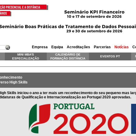
Empresa
Equipa
Acreditações
Parcerias
Notícias
C
MINI MBA'S
CALENDÁRIO DE
EVENTOS PT
ESPECIALIZAÇÃO
FORMAÇÃO DISTÂNCIA
SKILLS EXECUTIVE
onhecimento
erso High Skills
igh Skills iniciou o ano a ter mais um reconhecimento do seu pequeno mas la
idaturas de Qualificação e Internacionalização ao Portugal 2020 aprovadas.