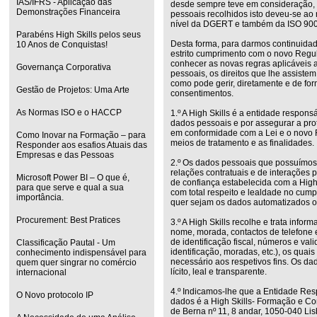
IAS/IFRS - Aplicação das
desde sempre teve em consideração, 
Demonstrações Financeira
pessoais recolhidos isto deveu-se ao 
nível da DGERT e também da ISO 90
Parabéns High Skills pelos seus
Desta forma, para darmos continuidad
10 Anos de Conquistas!
estrito cumprimento com o novo Regul
conhecer as novas regras aplicáveis 
Governança Corporativa
pessoais, os direitos que lhe assiste
como pode gerir, diretamente e de for
Gestão de Projetos: Uma Arte
consentimentos.
As Normas ISO e o HACCP
1.º A High Skills é a entidade respon
dados pessoais e por assegurar a pro
em conformidade com a Lei e o novo 
Como Inovar na Formação – para
meios de tratamento e as finalidades.
Responder aos esafios Atuais das
Empresas e das Pessoas
2.º Os dados pessoais que possuímos,
relações contratuais e de interações 
Microsoft Power BI – O que é,
de confiança estabelecida com a High 
para que serve e qual a sua
com total respeito e lealdade no cump
importância.
quer sejam os dados automatizados o
Procurement: Best Pratices
3.º A High Skills recolhe e trata infor
nome, morada, contactos de telefone 
de identificação fiscal, números e va
Classificação Pautal - Um
identificação, moradas, etc.), os qua
conhecimento indispensável para
necessário aos respetivos fins. Os da
quem quer singrar no comércio
lícito, leal e transparente.
internacional
4.º Indicamos-lhe que a Entidade Res
O Novo protocolo IP
dados é a High Skills- Formação e Con
de Berna nº 11, 8 andar, 1050-040 Lis