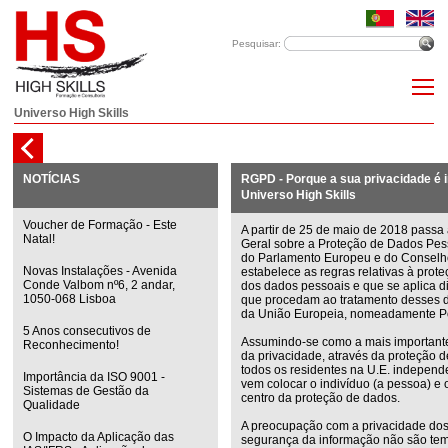
Pesquisar:
Universo High Skills
NOTÍCIAS
RGPD - Porque a sua privacidade é 
Universo High Skills
Voucher de Formação - Este
A partir de 25 de maio de 2018 passa
Natal!
Geral sobre a Proteção de Dados Pe
do Parlamento Europeu e do Conselho
Novas Instalações - Avenida
estabelece as regras relativas à prote
Conde Valbom nº6, 2 andar,
dos dados pessoais e que se aplica d
1050-068 Lisboa
que procedam ao tratamento desses 
da União Europeia, nomeadamente Po
5 Anos consecutivos de
Assumindo-se como a mais important
Reconhecimento!
da privacidade, através da proteção 
todos os residentes na U.E. indepen
Importância da ISO 9001 -
vem colocar o indivíduo (a pessoa) e o
Sistemas de Gestão da
centro da proteção de dados.
Qualidade
A preocupação com a privacidade dos
O Impacto da Aplicação das
segurança da informação não são tema