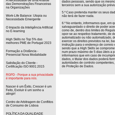
A Necessidade de uma Análise
dados pessoais, sendo que os mesmos
das Demonstrações Financeiras
terceiros sem a sua autorização prévi
na Organizações
5.º Caso pretenda manter os seus dado
Work-Life Balance: Utopia ou
não terá de fazer nada.
Necessidade Emergente
6.º No entanto, informamos que, em 
salvaguardado o direito de poder ac
O Impacto da Inteligência Artificial
como de, dentro dos limites do Regulam
no E-learning
opor-se ao respetivo tratamento, de d
automatizado ou não automatizado, de
High Skills no Top 5% das
exercer os direitos previstos na lei, 
melhores PME de Portugal 2023
instrução para o endereço de correio e
sendo que a High Skills se comprome
Formação a Distância -
num prazo máximo de 5 dias úteis a p
Presencial Nova Modalidade
informamos que em caso de incumprim
dados, o titular dos dados poderá fo
autoridades de controlo competentes,
Satisfação do Cliente -
de Proteção de Dados.
Certificação ISO 9001:2015
RGPD - Porque a sua privacidade
é importante para nós.
Nascer é um Êxito, Crescer é um
Feito, Evoluir é um sonho a
atingir!
Centro de Arbitragem de Conflitos
de Consumo de Lisboa
POLÍTICA DA QUALIDADE