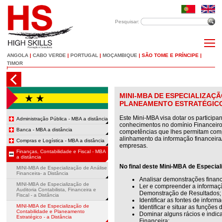
Pesquisar:
ANGOLA
|
CABO VERDE
|
PORTUGAL
|
MOÇAMBIQUE
|
SÃO TOME E PRÍNCIPE
|
TIMOR
MINI-MBA DE ESPECIALIZAÇÃ
PLANEAMENTO ESTRATÉGICO 
Este Mini-MBA visa dotar os participa
Administração Pública - MBA a distância
conhecimentos no domínio Financeiro,
Banca - MBA a distância
competências que lhes permitam com
alinhamento da informação financeira
Compras e Logística - MBA a distância
empresas.
Finanças, Contabilidade e Fiscal - MBA
a distância
No final deste Mini-MBA de Especial
MINI-MBA de Especialização de Análise
Financeira- a Distância
Analisar demonstrações financ
MINI-MBA de Especialização de
Ler e compreender a informaç
Auditoria Contabilista, Financeira e
Demonstração de Resultados;
Fiscal - a Distância
Identificar as fontes de inform
MINI-MBA de Especialização de
Identificar e situar as funções
Contabilidade e Planeamento
Dominar alguns rácios e indic
Estratégico - a Distância
Financeira;