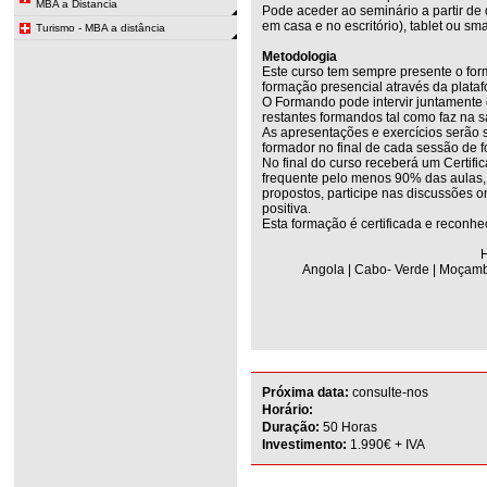
MBA a Distancia
Pode aceder ao seminário a partir de
em casa e no escritório), tablet ou sm
Turismo - MBA a distância
Metodologia
Este curso tem sempre presente o for
formação presencial através da plata
O Formando pode intervir juntamente
restantes formandos tal como faz na s
As apresentações e exercícios serão 
formador no final de cada sessão de 
No final do curso receberá um Certifi
frequente pelo menos 90% das aulas, r
propostos, participe nas discussões on
positiva.
Esta formação é certificada e reconhe
H
Angola | Cabo- Verde | Moçambi
Próxima data:
consulte-nos
Horário:
Duração:
50 Horas
Investimento:
1.990€ + IVA