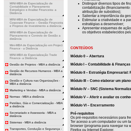
Distinguir diversos tipos de fi
MINI-MBA de Especialização de
Contabilidade e Planeamento
contabilização (financiamento 
Estratégico e Analise Financeira- a
atribuição de subsídios);
Distância
Salientar a importância da ge
MINI-MBA de Especialização de
Estimular a criatividade e a p
Corporate Finance – Gestão Financeira
estratégias a desenvolver;
e Projetos de Investimento a distância
Apresentar esquemas de ação p
os objetivos estabelecidos pe
MINI-MBA de Especialização de
Planeamento e Controlo de Gestão a
distância
Mini-MBA de Especialização em Project
CONTEÚDOS
Finance - a Distância
MINI-MBA de Especialização Trade
Módulo 0 – Abertura
Finance- a Distância
Módulo I – Contabilidade & Finanças
Gestão de Projetos - MBA a distância
Gestão de Recursos Humanos - MBA a
Módulo II – Estratégia Empresarial: 
distância
Módulo III – Como elaborar um plan
Gestão e Cultura nas Organizações -
MBA a distância
Módulo IV – SNC (Sistema Normaliza
Marketing e Vendas - MBA a distância
Normas - MBA a distância
Módulo V – Aferir e avaliar os conh
Petróleo, Gás e Comercialização - MBA
Módulo VI – Encerramento
a distância
Secretariado e Assessoria - MBA a
Pré-requisitos
distância
Os pré-requisitos necessários para fr
Ter acesso a um computador ou um tab
Sistemas - MBA a distância
browser (programa para navegar na w
Transportes, Condução e Segurança -
Firefox ou Internet Explorer.