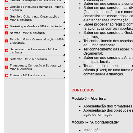
Gestão de Projetos - MBA a distância
Saber em que consiste a conta
Gestão de Recursos Humanos - MBA a
Saber em que consistem as div
distância
(financeira, económica e mone
contabilísticos associados a ca
Gestão e Cultura nas Organizações -
MBA a distância
e entender essa informação;
Saber proceder ao registo cont
Marketing e Vendas - MBA a distância
relacionadas com as importaç
Saber em que consiste a Gestã
Normas - MBA a distância
objetivos;
Petróleo, Gás e Comercialização - MBA
Ter conhecimento dos aspetos
a distância
equilíbrio financeiro;
Ter conhecimento das especif
Secretariado e Assessoria - MBA a
distância
Orçamental;
Saber em que consiste a Análi
Sistemas - MBA a distância
principais técnicas;
Transportes, Condução e Segurança -
Ter adquirido conhecimentos, q
MBA a Distancia
cálculo (Excel) de uma forma 
contabilidade e finanças.
Turismo - MBA a distância
CONTEÚDOS
Módulo 0 – Abertura
Apresentação dos formadores 
Apresentação dos objetivos e
ação de formação.
Módulo I – “A Contabilidade”
Introdução: