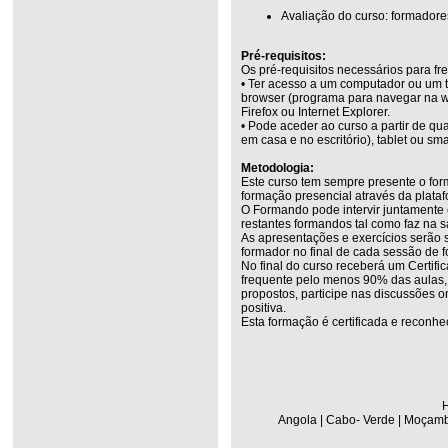
Avaliação do curso: formadore
Pré-requisitos:
Os pré-requisitos necessários para fr
• Ter acesso a um computador ou um t
browser (programa para navegar na w
Firefox ou Internet Explorer.
• Pode aceder ao curso a partir de q
em casa e no escritório), tablet ou sm
Metodologia:
Este curso tem sempre presente o for
formação presencial através da plata
O Formando pode intervir juntamente
restantes formandos tal como faz na s
As apresentações e exercícios serão 
formador no final de cada sessão de 
No final do curso receberá um Certifi
frequente pelo menos 90% das aulas, r
propostos, participe nas discussões on
positiva.
Esta formação é certificada e reconhe
H
Angola | Cabo- Verde | Moçambi