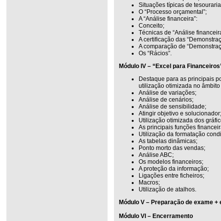
Situações típicas de tesouraria
O “Processo orçamental”;
A “Análise financeira”:
Conceito;
Técnicas de “Análise financeir
A certificação das “Demonstraç
A comparação de “Demonstraçõ
Os “Rácios”.
Módulo IV – “Excel para Financeiros
Destaque para as principais p
utilização otimizada no âmbito
Análise de variações;
Análise de cenários;
Análise de sensibilidade;
Atingir objetivo e solucionador
Utilização otimizada dos gráfi
As principais funções financeir
Utilização da formatação condi
As tabelas dinâmicas;
Ponto morto das vendas;
Análise ABC;
Os modelos financeiros;
A proteção da informação;
Ligações entre ficheiros;
Macros;
Utilização de atalhos.
Módulo V – Preparação de exame + e
Módulo VI – Encerramento