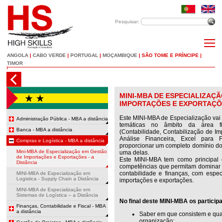
Pesquisar:
ANGOLA
|
CABO VERDE
|
PORTUGAL
|
MOÇAMBIQUE
|
SÃO TOME E PRÍNCIPE
|
TIMOR
MINI-MBA DE ESPECIALIZAÇ
IMPORTAÇÕES E EXPORTAÇÕE
Este MINI-MBA de Especialização vai i
Administração Pública - MBA a distância
temáticas no âmbito da área f
Banca - MBA a distância
(Contabilidade, Contabilização de I
Análise Financeira, Excel para 
Compras e Logística - MBA a distância
proporcionar um completo domínio do
Mini-MBA de Especialização em Gestão
uma delas.
de Importações e Exportações - a
Este MINI-MBA tem como principal o
Distância
competências que permitam dominar o
contabilidade e finanças, com espec
MINI-MBA de Especialização em
Logistica - Supply Chain a Distância
importações e exportações.
MINI-MBA de Especialização em
Sistemas de Logística – a Distância
No final deste MINI-MBA os particip
Finanças, Contabilidade e Fiscal - MBA
a distância
Saber em que consistem e qua
organização;