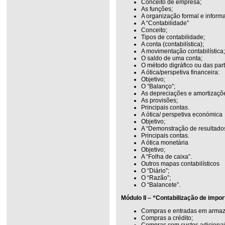
Conceito de empresa;
As funções;
A organização formal e informa
A “Contabilidade”
Conceito;
Tipos de contabilidade;
A conta (contabilística);
A movimentação contabilística;
O saldo de uma conta;
O método digráfico ou das par
A ótica/perspetiva financeira:
Objetivo;
O “Balanço”;
As depreciações e amortizaçõ
As provisões;
Principais contas.
A ótica/ perspetiva económica
Objetivo;
A “Demonstração de resultados
Principais contas.
A ótica monetária
Objetivo;
A “Folha de caixa”.
Outros mapas contabilísticos
O “Diário”;
O “Razão”;
O “Balancete”.
Módulo II – “Contabilização de impo
Compras e entradas em arma
Compras a crédito;
Compras com custos adicionai