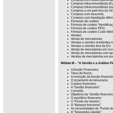
Compras intracomunitárias (€)
Compras intracomunitárias (ou
Compras a um país fora da UE
Compras com desconto;
Compras com liquidação diferi
Fórmulas de custeio:
Fórmula de custeio “Identificaç
Fórmula de custeio FIFO;
Fórmula de custeio Custo Méd
Vendas:
Venda de mercadorias;
Vendas a clientes residentes 
Vendas a clientes fora da EU;
Venda de mercadorias em condi
Venda de mercadorias com apl
Vendas de mercadorias em pod
Módulo III – “A Gestão e a Análise F
A função Financeira:
Tipos de fluxos;
A evolução da função financeir
O orçamento de tesouraria;
O plano financeiro.
A “Gestão financeira”:
Conceito;
Objetivos da “Gestão financeir
O equilíbrio financeiro:
O “Fundo de maneio”;
O “Balanço funcional”;
As necessidades de “Fundo de
A “Tesouraria Líquida”;