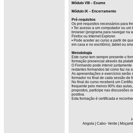
Módulo VIII – Exame
Módulo IX – Encerramento
Pré-requisitos
Os pré-requisitos necessários para fr
• Ter acesso a um computador ou um t
browser (programa para navegar na w
Firefox ou Internet Explorer.
• Pode aceder ao curso a partir de q
em casa e no escritório), tablet ou sm
Metodologia
Este curso tem sempre presente o for
formação presencial através da plata
O Formando pode intervir juntamente
restantes formandos tal como faz na s
As apresentações e exercícios serão 
formador no final de cada sessão de 
No final do curso receberá um Certifi
frequente pelo menos 90% das aulas, r
propostos, participe nas discussões on
positiva.
Esta formação é certificada e reconhe
H
Angola | Cabo- Verde | Moçambi