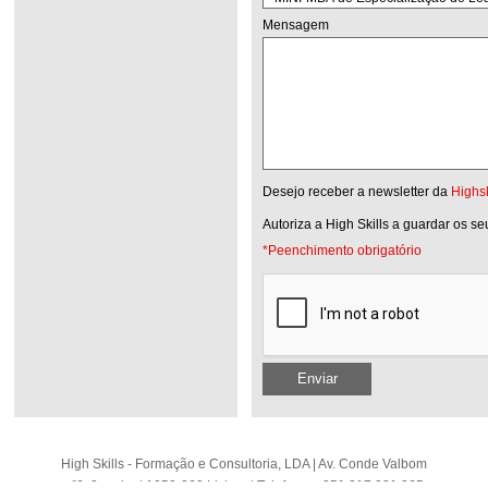
Mensagem
Desejo receber a newsletter da
Highsk
Autoriza a High Skills a guardar os s
*Peenchimento obrigatório
Enviar
High Skills - Formação e Consultoria, LDA | Av. Conde Valbom
nº6, 2 andar | 1050-068 Lisboa | Telefone: +351 217 931 365