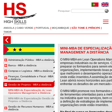
Pesquisar:
ANGOLA
|
CABO VERDE
|
PORTUGAL
|
MOÇAMBIQUE
|
SÃO TOME E PRÍNCIPE
|
TIMOR
MINI-MBA DE ESPECIALIZAÇ
MANAGEMENT A DISTÂNCIA
O MINI-MBA em Lean Operations Man
Administração Pública - MBA a distância
empresas industriais ou de serviços. 
Banca - MBA a distância
preparar os formandos para serem el
organizações, implementando boas pr
Compras e Logística - MBA a distância
que melhorem o desempenho operacio
Finanças, Contabilidade e Fiscal - MBA
onde estão inseridos.A assimilação d
a distância
Lean abrirá novos horizontes aos part
enfrentar os desafios de um mercad
Gestão de Projetos - MBA a distância
MINI-MBA de Especialização de Lean
O MINI-MBA promove nos formandos o
Operations Management a Distância
de ferramentas orientadas para a mel
na indústria quer nos serviços, bem 
MINI-MBA de Especialização Gestão de
Projetos- a Distância
a definição de estratégias de implem
organizações onde estão inseridos.
Gestão de Recursos Humanos - MBA a
distância
No final do curso os formandos dev