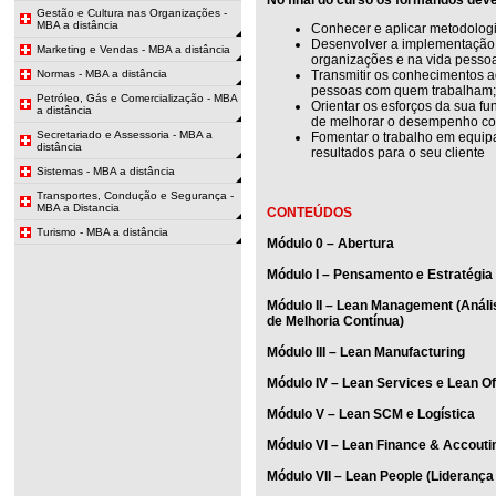
Gestão e Cultura nas Organizações -
MBA a distância
Conhecer e aplicar metodologi
Desenvolver a implementação
Marketing e Vendas - MBA a distância
organizações e na vida pessoa
Normas - MBA a distância
Transmitir os conhecimentos a
pessoas com quem trabalham;
Petróleo, Gás e Comercialização - MBA
Orientar os esforços da sua f
a distância
de melhorar o desempenho co
Secretariado e Assessoria - MBA a
Fomentar o trabalho em equipa
distância
resultados para o seu cliente
Sistemas - MBA a distância
Transportes, Condução e Segurança -
MBA a Distancia
CONTEÚDOS
Turismo - MBA a distância
Módulo 0 – Abertura
Módulo I – Pensamento e Estratégi
Módulo II – Lean Management (Anál
de Melhoria Contínua)
Módulo III – Lean Manufacturing
Módulo IV – Lean Services e Lean Of
Módulo V – Lean SCM e Logística
Módulo VI – Lean Finance & Accout
Módulo VII – Lean People (Lideranç