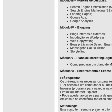
Módulo III – Motores de pesquisa
Search Engine Optimization (
Search Engine Marketing (SEM
Landing Pages;
Google Ads;
Google Analytics.
Módulo IV – Blogging
Blogs internos e externos;
Introdução ao Wordpress;
Web Copywriting
Boas práticas de Search Engin
Mensagens Call-to-Action;
Storytelling.
Módulo V – Plano de Marketing Digit
Como preparar um plano de Mar
Módulo VI – Encerramento e Exame
Pré-requisitos
Os pré-requisitos necessários para fr
• Ter acesso a um computador ou um t
browser (programa para navegar na w
Firefox ou Internet Explorer.
• Pode aceder ao curso a partir de q
em casa e no escritório), tablet ou sm
Metodologia
Este curso tem sempre presente o for