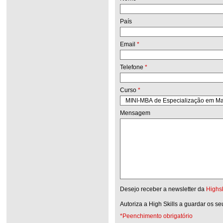
País
Email
*
Telefone
*
Curso
*
Mensagem
Desejo receber a newsletter da
Highsk
Autoriza a High Skills a guardar os s
*Peenchimento obrigatório