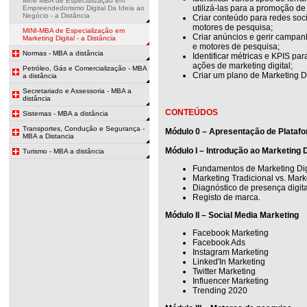
MINI MBA de Especialização em
utilizá-las para a promoção d
Empreendedorismo Digital Da Ideia ao
Negócio - a Distância
Criar conteúdo para redes soci
motores de pesquisa;
MINI-MBA de Especialização em
Criar anúncios e gerir campanh
Marketing Digital - a Distância
e motores de pesquisa;
Normas - MBA a distância
Identificar métricas e KPIS p
ações de marketing digital;
Petróleo, Gás e Comercialização - MBA
Criar um plano de Marketing Di
a distância
Secretariado e Assessoria - MBA a
distância
CONTEÚDOS
Sistemas - MBA a distância
Transportes, Condução e Segurança -
Módulo 0 – Apresentação de Platafo
MBA a Distancia
Módulo I – Introdução ao Marketing D
Turismo - MBA a distância
Fundamentos de Marketing Digi
Marketing Tradicional vs. Marke
Diagnóstico de presença digita
Registo de marca.
Módulo II – Social Media Marketing
Facebook Marketing
Facebook Ads
Instagram Marketing
Linked'In Marketing
Twitter Marketing
Influencer Marketing
Trending 2020