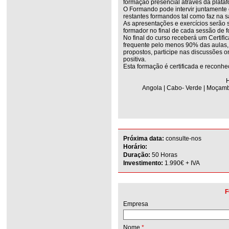
formação presencial através da plata
O Formando pode intervir juntamente
restantes formandos tal como faz na s
As apresentações e exercícios serão 
formador no final de cada sessão de 
No final do curso receberá um Certifi
frequente pelo menos 90% das aulas, r
propostos, participe nas discussões on
positiva.
Esta formação é certificada e reconhe
H
Angola | Cabo- Verde | Moçambi
Próxima data:
consulte-nos
Horário:
Duração:
50 Horas
Investimento:
1.990€ + IVA
F
Empresa
Nome
*