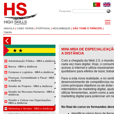
Pesquisar:
ANGOLA
|
CABO VERDE
|
PORTUGAL
|
MOÇAMBIQUE
|
SÃO TOME E PRÍNCIPE
|
TIMOR
MINI-MBA DE ESPECIALIZAÇÃ
A DISTÂNCIA
Com a chegada da Web 2.0, o mundo t
Administração Pública - MBA a distância
cada vez mais digital. Hoje, o consum
Banca - MBA a distância
acesso à internet e utiliza massivame
quotidiano para efeitos de lazer, tra
Compras e Logística - MBA a distância
Finanças, Contabilidade e Fiscal - MBA
Face a esta nova realidade, e no senti
a distância
desenvolvimento de competências na á
como principais objetivos os de dota
Gestão de Projetos - MBA a distância
intermédios de marketing digital, aj
Gestão de Recursos Humanos - MBA a
utilizar ferramentas, assim como a ad
distância
marketing digital para potenciar um n
Gestão e Cultura nas Organizações -
MBA a distância
No final do curso os formandos dev
Marketing e Vendas - MBA a distância
Identificar vários tipos de fer