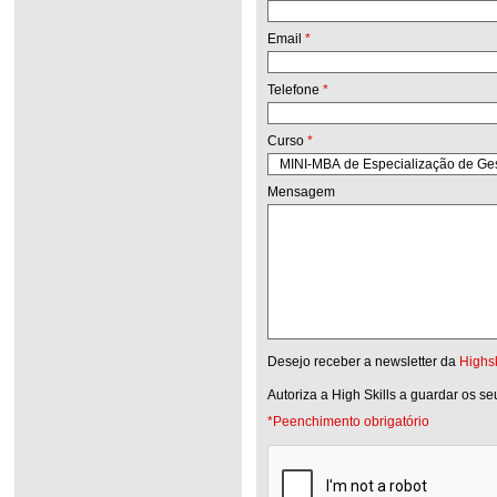
Email
*
Telefone
*
Curso
*
Mensagem
Desejo receber a newsletter da
Highsk
Autoriza a High Skills a guardar os s
*Peenchimento obrigatório