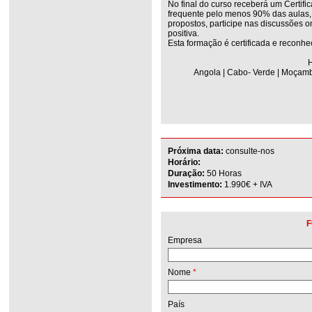
No final do curso receberá um Certifi
frequente pelo menos 90% das aulas, r
propostos, participe nas discussões on
positiva.
Esta formação é certificada e reconhe
H
Angola | Cabo- Verde | Moçambi
Próxima data:
consulte-nos
Horário:
Duração:
50 Horas
Investimento:
1.990€ + IVA
F
Empresa
Nome
*
País