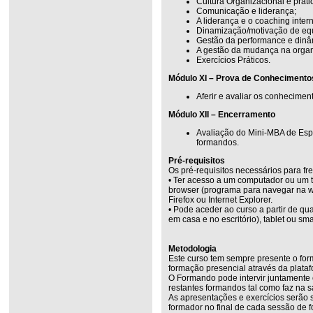
Cultura Organizacional e prát
Comunicação e liderança;
A liderança e o coaching inter
Dinamização/motivação de eq
Gestão da performance e dinâ
A gestão da mudança na orga
Exercícios Práticos.
Módulo XI – Prova de Conhecimento
Aferir e avaliar os conhecimen
Módulo XII – Encerramento
Avaliação do Mini-MBA de Esp
formandos.
Pré-requisitos
Os pré-requisitos necessários para fr
• Ter acesso a um computador ou um t
browser (programa para navegar na w
Firefox ou Internet Explorer.
• Pode aceder ao curso a partir de q
em casa e no escritório), tablet ou sm
Metodologia
Este curso tem sempre presente o for
formação presencial através da plata
O Formando pode intervir juntamente
restantes formandos tal como faz na s
As apresentações e exercícios serão 
formador no final de cada sessão de 