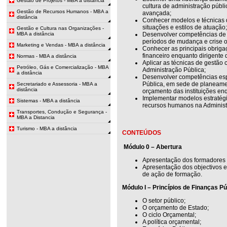
Gestão de Projetos - MBA a distância
cultura de administração públi
Gestão de Recursos Humanos - MBA a
avançada;
distância
Conhecer modelos e técnicas d
situações e estilos de atuação
Gestão e Cultura nas Organizações -
MBA a distância
Desenvolver competências de 
períodos de mudança e crise 
Marketing e Vendas - MBA a distância
Conhecer as principais obriga
financeiro enquanto dirigente 
Normas - MBA a distância
Aplicar as técnicas de gestão 
Petróleo, Gás e Comercialização - MBA
Administração Pública;
a distância
Desenvolver competências esp
Pública, em sede de planeame
Secretariado e Assessoria - MBA a
distância
orçamento das instituições en
Implementar modelos estratégi
Sistemas - MBA a distância
recursos humanos na Administ
Transportes, Condução e Segurança -
MBA a Distancia
Turismo - MBA a distância
CONTEÚDOS
Módulo 0 – Abertura
Apresentação dos formadores 
Apresentação dos objectivos 
de ação de formação.
Módulo I – Princípios de Finanças P
O setor público;
O orçamento de Estado;
O ciclo Orçamental;
A política orçamental;