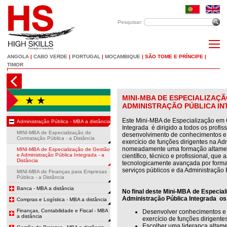
Pesquisar:
ANGOLA
|
CABO VERDE
|
PORTUGAL
|
MOÇAMBIQUE
|
SÃO TOME E PRÍNCIPE
|
TIMOR
MINI-MBA DE ESPECIALIZAÇ
ADMINISTRAÇÃO PÚBLICA INT
Este Mini-MBA de Especialização em 
Administração Pública - MBA a distância
Integrada é dirigido a todos os profi
MINI-MBA de Especialização de
desenvolvimento de conhecimentos 
Contratação Pública - a Distância
exercício de funções dirigentes na Ad
nomeadamente uma formação altament
MINI-MBA de Especialização de Gestão
e Administração Pública Integrada - a
científico, técnico e profissional, que
Distância
tecnologicamente avançada por forma
serviços públicos e da Administração 
MINI-MBA de Finanças para Empresas
Pública - a Distância
Banca - MBA a distância
No final deste Mini-MBA de Especia
Administração Pública Integrada os
Compras e Logística - MBA a distância
Finanças, Contabilidade e Fiscal - MBA
Desenvolver conhecimentos e
a distância
exercício de funções dirigente
Escolher uma liderança altam