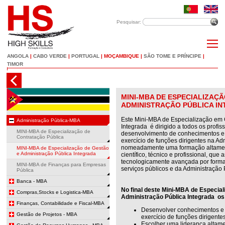
Pesquisar:
ANGOLA
|
CABO VERDE
|
PORTUGAL
|
MOÇAMBIQUE
|
SÃO TOME E PRÍNCIPE
|
TIMOR
MINI-MBA DE ESPECIALIZAÇ
ADMINISTRAÇÃO PÚBLICA I
Este Mini-MBA de Especialização em 
Administração Pública-MBA
Integrada é dirigido a todos os profi
MINI-MBA de Especialização de
desenvolvimento de conhecimentos 
Contratação Pública
exercício de funções dirigentes na Ad
nomeadamente uma formação altament
MINI-MBA de Especialização de Gestão
e Administração Pública Integrada
científico, técnico e profissional, que
tecnologicamente avançada por forma
MINI-MBA de Finanças para Empresas
serviços públicos e da Administração 
Pública
Banca - MBA
No final deste Mini-MBA de Especia
Compras,Stocks e Logistica-MBA
Administração Pública Integrada os
Finanças, Contabilidade e Fiscal-MBA
Desenvolver conhecimentos e
Gestão de Projetos - MBA
exercício de funções dirigente
Escolher uma liderança altam