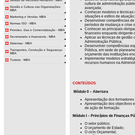
Gestão de Recursos Humanos - MBA
cultura de administração públi
Gestão e Cultura nas Organizações-
avançada;
MBA
Conhecer modelos e técnicas d
situações e estilos de atuação
Marketing e Vendas -MBA
Desenvolver competências de 
Normas ISO - MBA
períodos de mudança e crise 
Conhecer as principais obriga
Petroleo, Gas e Comercialização - MBA
financeiro enquanto dirigente 
Secretariado e Assessoria - MBA
Aplicar as técnicas de gestão 
Administração Pública;
Sistemas - MBA
Desenvolver competências esp
Pública, em sede de planeame
Transportes, Condução e Segurança-
MBA
orçamento das instituições en
Implementar modelos estratégi
Turismo - MBA
recursos humanos na Administ
CONTEÚDOS
Módulo 0 – Abertura
Apresentação dos formadores 
Apresentação dos objectivos 
de ação de formação.
Módulo I – Princípios de Finanças P
O setor público;
O orçamento de Estado;
O ciclo Orçamental;