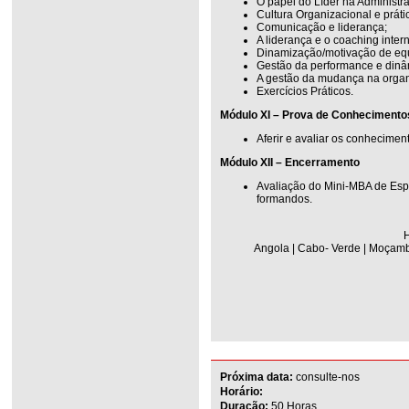
O papel do Líder na Administr
Cultura Organizacional e prát
Comunicação e liderança;
A liderança e o coaching inter
Dinamização/motivação de eq
Gestão da performance e dinâ
A gestão da mudança na orga
Exercícios Práticos.
Módulo XI – Prova de Conhecimento
Aferir e avaliar os conhecimen
Módulo XII – Encerramento
Avaliação do Mini-MBA de Esp
formandos.
H
Angola | Cabo- Verde | Moçambi
Próxima data:
consulte-nos
Horário:
Duração:
50 Horas