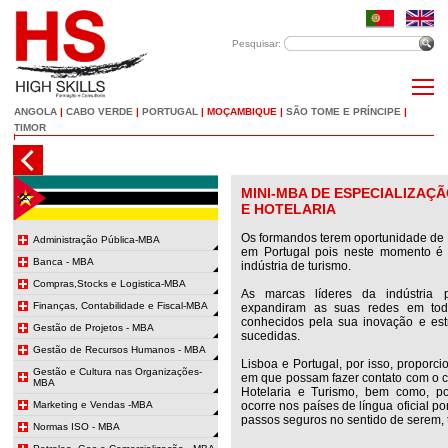
Pesquisar:
ANGOLA
|
CABO VERDE
|
PORTUGAL
|
MOÇAMBIQUE
|
SÃO TOME E PRÍNCIPE
|
TIMOR
MINI-MBA DE ESPECIALIZAÇ
E HOTELARIA
Os formandos terem oportunidade de e
Administração Pública-MBA
em Portugal pois neste momento é 
Banca - MBA
indústria de turismo.
Compras,Stocks e Logistica-MBA
As marcas líderes da indústria 
Finanças, Contabilidade e Fiscal-MBA
expandiram as suas redes em to
conhecidos pela sua inovação e est
Gestão de Projetos - MBA
sucedidas.
Gestão de Recursos Humanos - MBA
Lisboa e Portugal, por isso, proporci
Gestão e Cultura nas Organizações-
em que possam fazer contato com o ce
MBA
Hotelaria e Turismo, bem como, p
Marketing e Vendas -MBA
ocorre nos países de língua oficial 
passos seguros no sentido de serem, 
Normas ISO - MBA