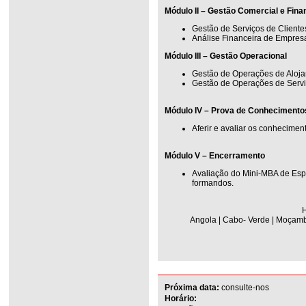
Módulo II – Gestão Comercial e Fina
Gestão de Serviços de Cliente
Análise Financeira de Empresa
Módulo III – Gestão Operacional
Gestão de Operações de Aloj
Gestão de Operações de Serviç
Módulo IV – Prova de Conhecimento
Aferir e avaliar os conhecimen
Módulo V – Encerramento
Avaliação do Mini-MBA de Esp
formandos.
H
Angola | Cabo- Verde | Moçambi
Próxima data:
consulte-nos
Horário: