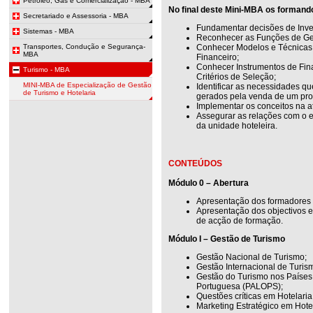
Petroleo, Gas e Comercialização - MBA
No final deste Mini-MBA os formand
Secretariado e Assessoria - MBA
Fundamentar decisões de Inve
Sistemas - MBA
Reconhecer as Funções de Ges
Transportes, Condução e Segurança-
Conhecer Modelos e Técnicas
MBA
Financeiro;
Conhecer Instrumentos de Fin
Turismo - MBA
Critérios de Seleção;
MINI-MBA de Especialização de Gestão
Identificar as necessidades q
de Turismo e Hotelaria
gerados pela venda de um prod
Implementar os conceitos na at
Assegurar as relações com o e
da unidade hoteleira.
CONTEÚDOS
Módulo 0 – Abertura
Apresentação dos formadores 
Apresentação dos objectivos 
de acção de formação.
Módulo I – Gestão de Turismo
Gestão Nacional de Turismo;
Gestão Internacional de Turis
Gestão do Turismo nos Países 
Portuguesa (PALOPS);
Questões críticas em Hotelar
Marketing Estratégico em Hote