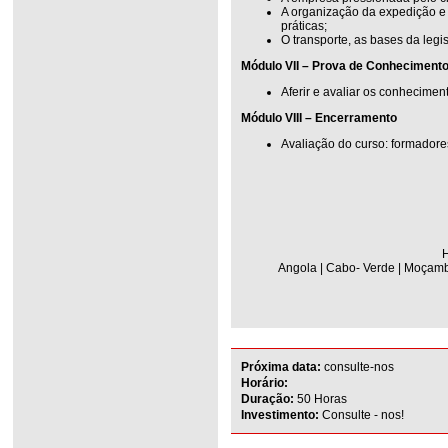
A organização da expedição e d
práticas;
O transporte, as bases da legi
Módulo VII – Prova de Conheciment
Aferir e avaliar os conhecimen
Módulo VIII – Encerramento
Avaliação do curso: formadore
H
Angola | Cabo- Verde | Moçambi
Próxima data:
consulte-nos
Horário:
Duração:
50 Horas
Investimento:
Consulte - nos!