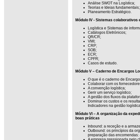
Análise SWOT na Logística;
Teorias e Ideias fundamentais;
Planeamento Estratégico.
Módulo IV - Sistemas colaborativos 
Logística e Sistemas de infor
Catálogos Eletrónicos;
QR/CR;
VMI;
CRP;
SOB;
ECR;
CPFR;
Casos de estudo.
Módulo V – Caderno de Encargos Lo
O que é o caderno de Encargo
Colaborar com os fornecedore
A convenção logística;
Gerir um serviço logístico;
A gestão dos fluxos da platafor
Dominar os custos e os resul
Indicadores na gestão logística
Módulo VI – A organização da expediç
boas práticas
Inbound: a receção e a arma
Outbound: os princípios da o
preparação das encomendas: a 
A empresa pressionada pelo cl