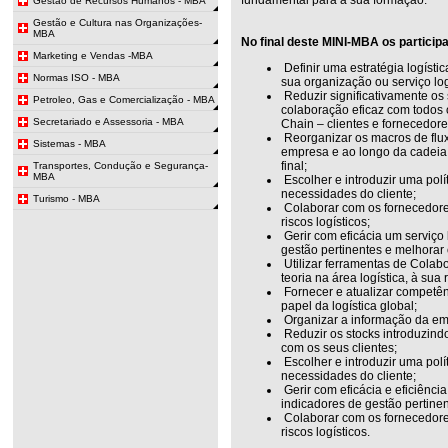
Gestão de Recursos Humanos - MBA
Gestão e Cultura nas Organizações-
MBA
No final deste MINI-MBA os particip
Marketing e Vendas -MBA
Definir uma estratégia logísti
Normas ISO - MBA
sua organização ou serviço log
Reduzir significativamente os
Petroleo, Gas e Comercialização - MBA
colaboração eficaz com todos 
Secretariado e Assessoria - MBA
Chain – clientes e fornecedore
Reorganizar os macros de fluxo
Sistemas - MBA
empresa e ao longo da cadeia
final;
Transportes, Condução e Segurança-
MBA
Escolher e introduzir uma polí
necessidades do cliente;
Turismo - MBA
Colaborar com os fornecedores
riscos logísticos;
Gerir com eficácia um serviço 
gestão pertinentes e melhora
Utilizar ferramentas de Colab
teoria na área logística, à sua
Fornecer e atualizar competê
papel da logística global;
Organizar a informação da emp
Reduzir os stocks introduzind
com os seus clientes;
Escolher e introduzir uma polí
necessidades do cliente;
Gerir com eficácia e eficiência
indicadores de gestão pertinen
Colaborar com os fornecedores
riscos logísticos.