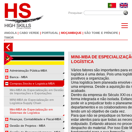
Pesquisar:
ANGOLA
|
CABO VERDE
|
PORTUGAL
|
MOÇAMBIQUE
|
SÃO TOME E PRÍNCIPE
|
TIMOR
MINI-MBA DE ESPECIALIZAÇÃ
LOGÍSTICA
Vários fatores são importantes para 
Administração Pública-MBA
logística é uma delas. Pois uma logísti
Banca - MBA
positivos a organização.
Uma logística bem planeada envolve 
Compras,Stocks e Logistica-MBA
uma empresa. Desde a aquisição da m
Mini-MBA de Especialização em Gestão
acabado.
de Importações e Exportações
Dentro da empresa do Século XXI os
forma integrada e não isolada. Evitand
MINI-MBA de Especialização em
pode vir a prejudicar todo o planeamen
Logística-Supply Chain
departamentos e os colaboradores dev
Mini-MBA de Especialização em
tendo um só objetivo de cada vez.
Sistemas de Logística
Para que não se prejudique os fornec
Finanças, Contabilidade e Fiscal-MBA
estar atentos para que todas as nec
estipulado. Evitando atrasos no proc
Gestão de Projetos - MBA
despacho do material. Por isso Este 
fundamental para a sua formação.