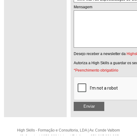
Mensagem
Desejo receber a newsletter da
Highsk
Autoriza a High Skills a guardar os s
*Peenchimento obrigatório
Enviar
High Skills - Formação e Consultoria, LDA | Av. Conde Valbom
nº6, 2 andar | 1050-068 Lisboa | Telefone: +351 217 931 365