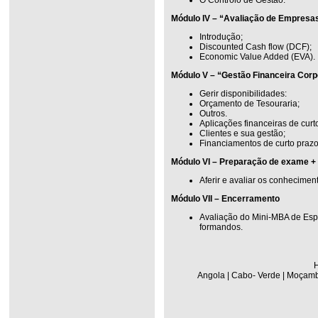
Módulo IV – “Avaliação de Empresa
Introdução;
Discounted Cash flow (DCF);
Economic Value Added (EVA).
Módulo V – “Gestão Financeira Corp
Gerir disponibilidades:
Orçamento de Tesouraria;
Outros.
Aplicações financeiras de curt
Clientes e sua gestão;
Financiamentos de curto prazo
Módulo VI – Preparação de exame + 
Aferir e avaliar os conhecimen
Módulo VII – Encerramento
Avaliação do Mini-MBA de Esp
formandos.
H
Angola | Cabo- Verde | Moçambi