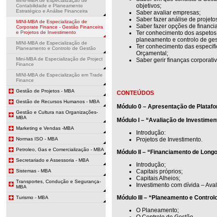
MINI-MBA de Especialização de
objetivos;
Contabilidade e Planeamento
Estratégico e Análise Financeira
Saber avaliar empresas;
Saber fazer análise de projeto
MINI-MBA de Especialização de
Saber fazer opções de financi
Corporate Finance - Gestão Financeira
e Projetos de Investimento
Ter conhecimento dos aspetos
planeamento e controlo de ges
MINI-MBA de Especialização de
Ter conhecimento das especif
Planeamento e Controlo de Gestão
Orçamental;
Mini-MBA de Especialização de Project
Saber gerir finanças corporati
Finance
MINI-MBA de Especialização em Trade
Finance
Gestão de Projetos - MBA
CONTEÚDOS
Gestão de Recursos Humanos - MBA
Módulo 0 – Apresentação de Platafo
Gestão e Cultura nas Organizações-
MBA
Módulo I – “Avaliação de Investimen
Marketing e Vendas -MBA
Introdução:
Normas ISO - MBA
Projetos de Investimento.
Petroleo, Gas e Comercialização - MBA
Módulo II – “Financiamento de Long
Secretariado e Assessoria - MBA
Introdução;
Sistemas - MBA
Capitais próprios;
Capitais Alheios;
Transportes, Condução e Segurança-
Investimento com dívida – Aval
MBA
Módulo III – “Planeamento e Control
Turismo - MBA
O Planeamento;
O Controlo de Gestão.