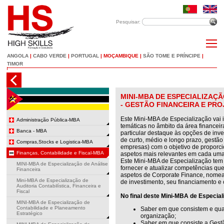
Pesquisar:
ANGOLA
|
CABO VERDE
|
PORTUGAL
|
MOÇAMBIQUE
|
SÃO TOME E PRÍNCIPE
|
TIMOR
MINI-MBA DE ESPECIALIZAÇ
- GESTÃO FINANCEIRA E PR
Este Mini-MBA de Especialização vai in
Administração Pública-MBA
temáticas no âmbito da área finance
Banca - MBA
particular destaque às opções de inv
de curto, médio e longo prazo, gestão
Compras,Stocks e Logistica-MBA
empresas) com o objetivo de proporc
Finanças, Contabilidade e Fiscal-MBA
aspetos mais relevantes em cada uma
Este Mini-MBA de Especialização tem 
MINI-MBA de Especialização de Análise
fornecer e atualizar competências qu
Financeira
aspetos de Corporate Finance, nomea
Mini-MBA de Especialização de
de investimento, seu financiamento e 
Auditoria Contabilística, Financeira e
Fiscal
No final deste Mini-MBA de Especial
MINI-MBA de Especialização de
Contabilidade e Planeamento
Saber em que consistem e qua
Estratégico
organização;
Saber em que consiste a Gestã