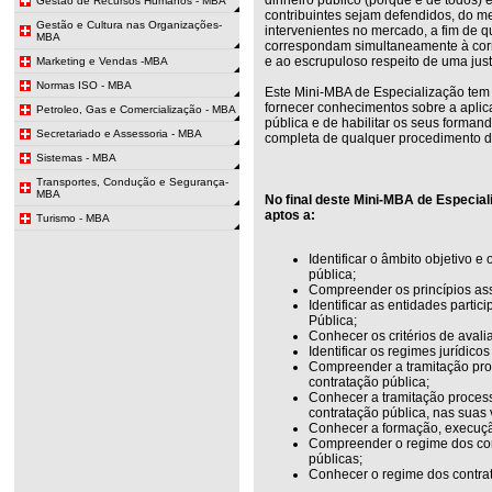
Gestão de Recursos Humanos - MBA
contribuintes sejam defendidos, do 
Gestão e Cultura nas Organizações-
intervenientes no mercado, a fim de 
MBA
correspondam simultaneamente à corre
e ao escrupuloso respeito de uma jus
Marketing e Vendas -MBA
Normas ISO - MBA
Este Mini-MBA de Especialização tem 
fornecer conhecimentos sobre a aplic
Petroleo, Gas e Comercialização - MBA
pública e de habilitar os seus forma
Secretariado e Assessoria - MBA
completa de qualquer procedimento d
Sistemas - MBA
Transportes, Condução e Segurança-
MBA
No final deste Mini-MBA de Especia
aptos a:
Turismo - MBA
Identificar o âmbito objetivo e
pública;
Compreender os princípios ass
Identificar as entidades parti
Pública;
Conhecer os critérios de avali
Identificar os regimes jurídico
Compreender a tramitação proc
contratação pública;
Conhecer a tramitação proces
contratação pública, nas suas
Conhecer a formação, execuçã
Compreender o regime dos con
públicas;
Conhecer o regime dos contrat