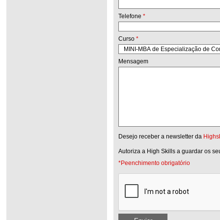
Telefone
*
Curso
*
Mensagem
Desejo receber a newsletter da
Highsk
Autoriza a High Skills a guardar os s
*Peenchimento obrigatório