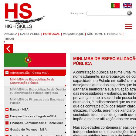
Pesquisar:
ANGOLA
|
CABO VERDE
|
PORTUGAL
|
MOÇAMBIQUE
|
SÃO TOME E PRÍNCIPE
|
TIMOR
MINI-MBA DE ESPECIALIZAÇ
PÚBLICA
A contratação pública assume uma imp
Administração Pública-MBA
nomeadamente, na preparação de con
MINI-MBA de Especialização de
capacidade do Estado em satisfazer 
Contratação Pública
desejamos que todas as partes que i
ganhar e melhorar a sua situação at
MINI-MBA de Especialização de Gestão
e Administração Pública Integrada
das necessidades – estamos, no fundo
prevaleça e que a sociedade possa fu
MINI-MBA de Finanças para Empresas
outro lado, é indispensável que as co
Pública
que os contratos públicos sejam claros
Banca - MBA
eficazes. Importa, porém, deixar clar
sociedade ideal, mas de garantir que
Compras,Stocks e Logistica-MBA
impõe a melhor utilização dos recurso
Finanças, Contabilidade e Fiscal-MBA
Nas sociedades contemporâneas, os c
Gestão de Projetos - MBA
independentemente das soluções téc
dinheiro público (porque é de todos) e