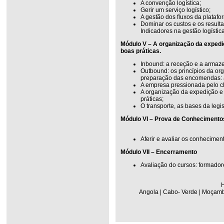
A convenção logística;
Gerir um serviço logístico;
A gestão dos fluxos da platafor
Dominar os custos e os resul
Indicadores na gestão logística
Módulo V – A organização da expediçã
boas práticas.
Inbound: a receção e a arma
Outbound: os princípios da o
preparação das encomendas: a 
A empresa pressionada pelo cl
A organização da expedição e d
práticas;
O transporte, as bases da legi
Módulo VI – Prova de Conhecimento
Aferir e avaliar os conhecimen
Módulo VII – Encerramento
Avaliação do cursos: formador
H
Angola | Cabo- Verde | Moçambi