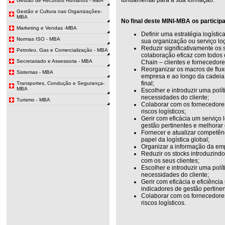
Gestão de Recursos Humanos - MBA
Gestão e Cultura nas Organizações-
MBA
No final deste MINI-MBA os particip
Marketing e Vendas -MBA
Definir uma estratégia logísti
Normas ISO - MBA
sua organização ou serviço log
Reduzir significativamente os 
Petroleo, Gas e Comercialização - MBA
colaboração eficaz com todos 
Secretariado e Assessoria - MBA
Chain – clientes e fornecedore
Reorganizar os macros de fluxo
Sistemas - MBA
empresa e ao longo da cadeia
final;
Transportes, Condução e Segurança-
MBA
Escolher e introduzir uma polí
necessidades do cliente;
Turismo - MBA
Colaborar com os fornecedores 
riscos logísticos;
Gerir com eficácia um serviço 
gestão pertinentes e melhora
Fornecer e atualizar competê
papel da logística global;
Organizar a informação da emp
Reduzir os stocks introduzind
com os seus clientes;
Escolher e introduzir uma polí
necessidades do cliente;
Gerir com eficácia e eficiência
indicadores de gestão pertinen
Colaborar com os fornecedores 
riscos logísticos.