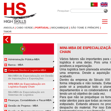
Pesquisar:
ANGOLA
|
CABO VERDE
|
PORTUGAL
|
MOÇAMBIQUE
|
SÃO TOME E PRÍNCIPE
|
TIMOR
MINI-MBA DE ESPECIALIZAÇ
CHAIN
Vários fatores são importantes para
Administração Pública-MBA
logística é uma delas. Pois uma lo
Banca - MBA
positivos a organização.
Uma logística bem planeada envolve
Compras,Stocks e Logistica-MBA
uma empresa. Desde a aquisição d
Mini-MBA de Especialização em Gestão
acabado.
de Importações e Exportações
Dentro da empresa do Século XXI 
forma integrada e não isolada. Evita
MINI-MBA de Especialização em
pode vir a prejudicar todo o plane
Logística-Supply Chain
departamentos e os colaboradores de
Mini-MBA de Especialização em
tendo um só objetivo de cada vez.
Sistemas de Logística
Para que não se prejudique os forn
Finanças, Contabilidade e Fiscal-MBA
estar atentos para que todas as nec
estipulado. Evitando atrasos no pr
Gestão de Projetos - MBA
despacho do material. Por isso Es
fundamental para a sua formação.