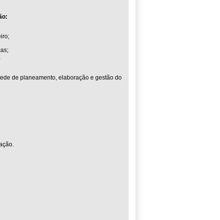
ão:
iro;
cas;
;
sede de planeamento, elaboração e gestão do
rmação.