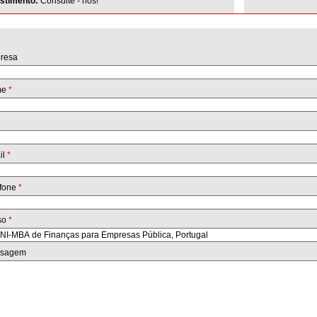
estimento:
Consulte - nos!
resa
me
*
il
*
efone
*
so
*
sagem