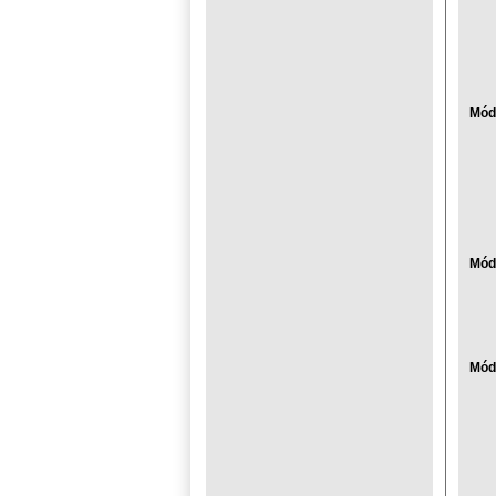
Módu
Mód
Mód