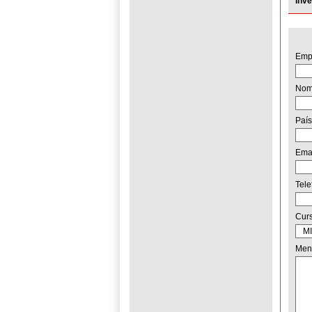
Inv
Emp
No
País
Ema
Tel
Cur
Men