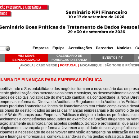
Empresa
Equipa
Acreditações
Parcerias
Notícias
C
MINI MBA'S
CALENDÁRIO DE
EVENTOS PT
ESPECIALIZAÇÃO
FORMAÇÃO DISTÂNCIA
SKILLS EXECUTIVE
ANGOLA
|
CABO VERDE
|
PORTUGAL
|
MOÇAMBIQUE
|
SÃO TOME E PRÍNCIP
NI-MBA DE FINANÇAS PARA EMPRESAS PÚBLICA
etitividade e Sustentabilidade dos negócios formam o novo cenário das empresas,
cente globalização dos mercados dos bens e serviços, os desenvolvimentos ocorr
ados de capitais, volatilidade do mercado cambial, da contabilidade, a Nova Direti
empresas, reforma da Diretiva de Auditoria e Regulamento da Auditoria às Entida
ovos produtos financeiros e fontes de financiamento tem criado complexos e desa
issionais da gestão ligados às áreas das finanças empresariais e do controlo de ge
ni MBA de Finanças para Empresas Públicas é dirigido a todos os profissionais 
ecimentos e competências adequados ao exercício de funções dirigentes na Ad
ação altamente qualificada nos aspetos científico, técnico e profissional, que asse
ologicamente avançada por forma a favorecer a qualidade dos serviços públicos e 
icipantes a necessidade de desenvolver uma visão abrangente na utilização das fe
ão e finanças empresariais, contextualizando-as numa gestão estratégica das insti