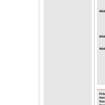
Módu
Mód
Módu
Pró
Horá
Dur