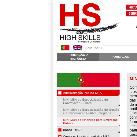
Pesquisar:
FORMAÇÃO A
FORMAÇÃO
DISTÂNCIA
MI
Comp
cres
Administração Pública-MBA
merc
MINI-MBA de Especialização de
das 
Contratação Pública
de n
prof
MINI-MBA de Especialização de Gestão
O Mi
e Administração Pública Integrada
conh
MINI-MBA de Finanças para Empresas
form
Pública
tecn
Banca - MBA
part
gest
Compras,Stocks e Logistica-MBA