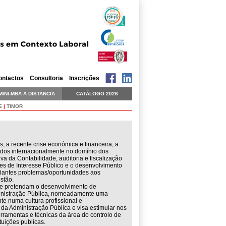
ontactos
Consultoria
Inscrições
MINI-MBA A DISTANCIA
CATÁLOGO 2026
E
|
TIMOR
 a recente crise económica e financeira, a
idos internacionalmente no domínio dos
va da Contabilidade, auditoria e fiscalização
des de Interesse Público e o desenvolvimento
fiantes problemas/oportunidades aos
stão.
que pretendam o desenvolvimento de
ministração Pública, nomeadamente uma
nte numa cultura profissional e
da Administração Pública e visa estimular nos
rramentas e técnicas da área do controlo de
tuições publicas.