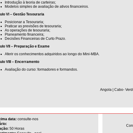
Introdução à teoria de carteiras;
Modelos simples de avaliação de ativos financeiros.
lo VI – Gestão Tesouraria
Posicionar a Tesouraria;
Praticar as previsões de tesouraria;
As operações de tesouraria;
Planeamento financeira;
Decisões Financeiras de Curto Prazo.
ulo VII – Preparação e Exame
Aferir os conhecimentos adquiridos ao longo do Mini-MBA.
lo VIII – Encerramento
Avaliação do curso: formadores e formandos.
Angola | Cabo- Verd
xima data:
consulte-nos
rio:
Con
ação:
50 Horas