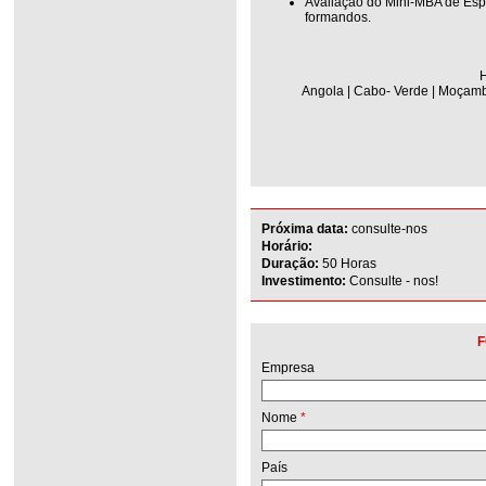
Avaliação do Mini-MBA de Esp
formandos.
H
Angola | Cabo- Verde | Moçambi
Próxima data:
consulte-nos
Horário:
Duração:
50 Horas
Investimento:
Consulte - nos!
F
Empresa
Nome
*
País