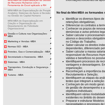
MINI-MBA de Especialização de Gestão
de Recursos Humanos com a
Ferramenta de Excel aplicado a RH
MINI-MBA de Especialização de People
No final do Mini-MBA os formandos 
Analytics: Sistemas de Apoio à Decisão
na Gestão do Capital Humano
Identificar os diversos tipos d
MINI-MBA de Especialização em
retenções obrigatórias;
Criação e Organização do
Diferenciar os contratos a term
Departamento de Felicidade
Conhecer os prazos de renovaç
Organizacional
denúncias e aviso prévios leg
Gestão e Cultura nas Organizações-
Saber calcular o processament
MBA
abonos e descontos obrigatório
Marketing e Vendas -MBA
no Código do Trabalho;
Saber calcular os direitos ind
Normas ISO - MBA
dependentes, diferenciado pelo
Saber calcular a massa salaria
Petroleo, Gas e Comercialização - MBA
responsável de Recursos Huma
Secretariado e Assessoria - MBA
válidas e benefícios no possív
Identifiquem processos de recr
Sistemas - MBA
vantagens e desvantagens. E
Transportes, Condução e Segurança-
organização;
MBA
Reconheçam a importância da
Recrutamento e Seleção;
Turismo - MBA
Identifiquem as etapas da anál
testes que integram a seleção
Conheçam de um modo geral as
de gestão de desempenho e a 
objetivos individuais;
Identifiquem várias modalidad
existentes no âmbito do desen
Preparar e estruturar Modelos
necessidades e processos de