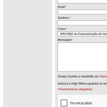
Email
*
Telefone
*
Curso
*
Mensagem
Desejo receber a newsletter da
Highsk
Autoriza a High Skills a guardar os s
*Peenchimento obrigatório