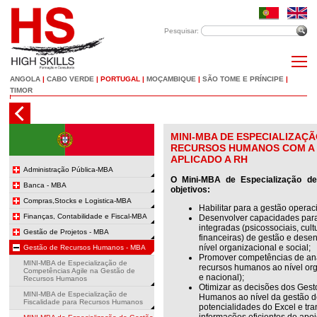
Pesquisar:
ANGOLA
|
CABO VERDE
|
PORTUGAL
|
MOÇAMBIQUE
|
SÃO TOME E PRÍNCIPE
|
TIMOR
MINI-MBA DE ESPECIALIZAÇ
RECURSOS HUMANOS COM A 
APLICADO A RH
Administração Pública-MBA
O Mini-MBA de Especialização 
Banca - MBA
objetivos:
Compras,Stocks e Logistica-MBA
Habilitar para a gestão opera
Finanças, Contabilidade e Fiscal-MBA
Desenvolver capacidades para
integradas (psicossociais, cul
Gestão de Projetos - MBA
financeiras) de gestão e des
nível organizacional e social;
Gestão de Recursos Humanos - MBA
Promover competências de anál
MINI-MBA de Especialização de
recursos humanos ao nível orga
Competências Agile na Gestão de
e nacional);
Recursos Humanos
Otimizar as decisões dos Gest
MINI-MBA de Especialização de
Humanos ao nível da gestão de
Fiscalidade para Recursos Humanos
potencialidades do Excel e tr
informações eficientes de apo