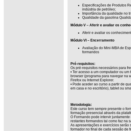
Especificações de Produtos Re
indústria de petróleo;
Importância da qualidade no tr
Qualidade da gasolina Qualida
Módulo V – Aferir e avaliar os conh
Aferir e avaliar os conhecimen
Módulo VI – Encerramento
Avaliação do Mini-MBA de Esp
formandos
Pré-requisitos:
Os pré-requisitos necessários para fr
• Ter acesso a um computador ou um t
browser (programa para navegar na w
Firefox ou Internet Explorer.
• Pode aceder ao curso a partir de q
em casa e no escritório), tablet ou sm
Metodologia:
Este curso tem sempre presente o for
formação presencial através da plata
O Formando pode intervir juntamente
restantes formandos tal como faz na s
As apresentações e exercícios serão 
formador no final de cada sessão de 