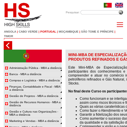
Pesquisar:
ANGOLA
|
CABO VERDE
|
PORTUGAL
|
MOÇAMBIQUE
|
SÃO TOME E PRÍNCIPE
|
TIMOR
MINI-MBA DE ESPECIALIZAÇ
PRODUTOS REFINADOS E GÁS
Este Mini-MBA de Especializaçã
Administração Pública - MBA a distância
participantes dos conhecimentos e
Banca - MBA a distância
compreender e atuar no comércio in
petrolíferos refinados e Gás Natural,
Compras e Logística - MBA a distância
Stocks.
Finanças, Contabilidade e Fiscal - MBA
a distância
No final deste Curso os participant
Gestão de Projetos - MBA a distância
Como funcionam e se interliga
Gestão de Recursos Humanos - MBA a
assim como riscos técnicos e f
distância
Quais as várias caraterísticas 
Como fazer o Atendimento e V
Gestão e Cultura nas Organizações -
Garantir a fidelização dos seus
MBA a distância
Como aumentar o sucesso das
Marketing e Vendas - MBA a distância
da qualidade e da satisfação d
Compreender a visão e o papel