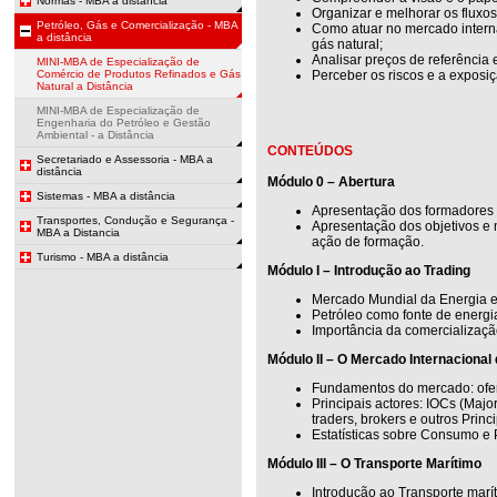
Normas - MBA a distância
Organizar e melhorar os fluxos
Petróleo, Gás e Comercialização - MBA
Como atuar no mercado interna
a distância
gás natural;
Analisar preços de referência 
MINI-MBA de Especialização de
Comércio de Produtos Refinados e Gás
Perceber os riscos e a exposi
Natural a Distância
MINI-MBA de Especialização de
Engenharia do Petróleo e Gestão
Ambiental - a Distância
CONTEÚDOS
Secretariado e Assessoria - MBA a
distância
Módulo 0 – Abertura
Sistemas - MBA a distância
Apresentação dos formadores 
Transportes, Condução e Segurança -
Apresentação dos objetivos e
MBA a Distancia
ação de formação.
Turismo - MBA a distância
Módulo I – Introdução ao Trading
Mercado Mundial da Energia e
Petróleo como fonte de energi
Importância da comercializaçã
Módulo II – O Mercado Internacional
Fundamentos do mercado: ofert
Principais actores: IOCs (Majo
traders, brokers e outros Prin
Estatísticas sobre Consumo e 
Módulo III – O Transporte Marítimo
Introdução ao Transporte marí