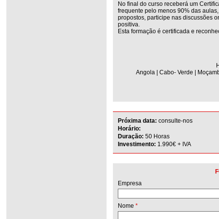
No final do curso receberá um Certifi
frequente pelo menos 90% das aulas, r
propostos, participe nas discussões on
positiva.
Esta formação é certificada e reconhe
H
Angola | Cabo- Verde | Moçambi
Próxima data:
consulte-nos
Horário:
Duração:
50 Horas
Investimento:
1.990€ + IVA
F
Empresa
Nome
*