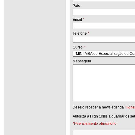
País
Email
*
Telefone
*
Curso
*
Mensagem
Desejo receber a newsletter da
Highsk
Autoriza a High Skills a guardar os s
*Peenchimento obrigatório