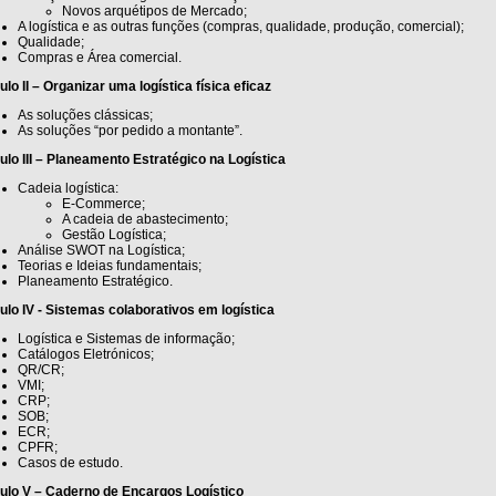
Novos arquétipos de Mercado;
A logística e as outras funções (compras, qualidade, produção, comercial);
Qualidade;
Compras e Área comercial.
lo II – Organizar uma logística física eficaz
As soluções clássicas;
As soluções “por pedido a montante”.
lo III – Planeamento Estratégico na Logística
Cadeia logística:
E-Commerce;
A cadeia de abastecimento;
Gestão Logística;
Análise SWOT na Logística;
Teorias e Ideias fundamentais;
Planeamento Estratégico.
lo IV - Sistemas colaborativos em logística
Logística e Sistemas de informação;
Catálogos Eletrónicos;
QR/CR;
VMI;
CRP;
SOB;
ECR;
CPFR;
Casos de estudo.
ulo V – Caderno de Encargos Logístico