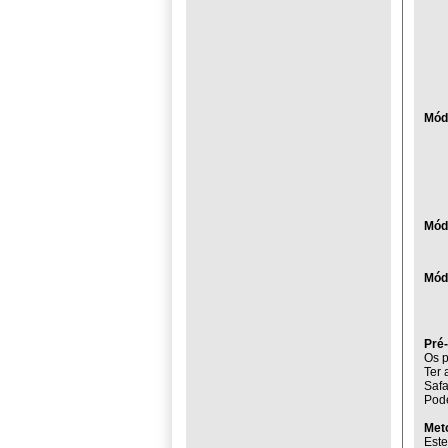
Módu
Mód
Módu
Pré-
Os p
Ter 
Safa
Pode
Met
Este