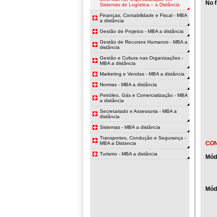
No f
Sistemas de Logística – a Distância
Finanças, Contabilidade e Fiscal - MBA
a distância
Gestão de Projetos - MBA a distância
Gestão de Recursos Humanos - MBA a
distância
Gestão e Cultura nas Organizações -
MBA a distância
Marketing e Vendas - MBA a distância
Normas - MBA a distância
Petróleo, Gás e Comercialização - MBA
a distância
Secretariado e Assessoria - MBA a
distância
Sistemas - MBA a distância
Transportes, Condução e Segurança -
CO
MBA a Distancia
Turismo - MBA a distância
Mód
Módu