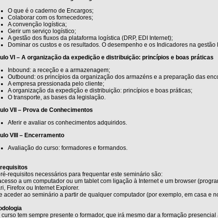
O que é o caderno de Encargos;
Colaborar com os fornecedores;
A convenção logística;
Gerir um serviço logístico;
A gestão dos fluxos da plataforma logística (DRP, EDI Internet);
Dominar os custos e os resultados. O desempenho e os Indicadores na gestão l
lo VI – A organização da expedição e distribuição: princípios e boas práticas
Inbound: a receção e a armazenagem;
Outbound: os princípios da organização dos armazéns e a preparação das enco
A empresa pressionada pelo cliente;
A organização da expedição e distribuição: princípios e boas práticas;
O transporte, as bases da legislação.
ulo VII – Prova de Conhecimentos
Aferir e avaliar os conhecimentos adquiridos.
lo VIII – Encerramento
Avaliação do curso: formadores e formandos.
requisitos
ré-requisitos necessários para frequentar este seminário são:
acesso a um computador ou um tablet com ligação à Internet e um browser (prog
ri, Firefox ou Internet Explorer.
 aceder ao seminário a partir de qualquer computador (por exemplo, em casa e no 
odologia
 curso tem sempre presente o formador, que irá mesmo dar a formação presencial 