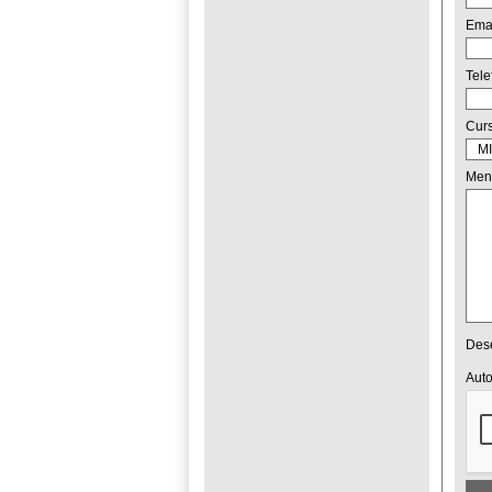
Ema
Tel
Cur
Men
Dese
Auto