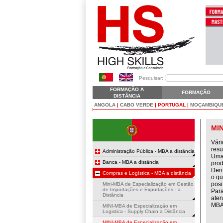
Pesquisar:
FORMAÇÃO A
FORMAÇÃO
DISTÂNCIA
ANGOLA
|
CABO VERDE
|
PORTUGAL
|
MOÇAMBIQU
MI
Vári
resu
Administração Pública - MBA a distância
Uma 
Banca - MBA a distância
prod
Dent
Compras e Logística - MBA a distância
o qu
posi
Mini-MBA de Especialização em Gestão
de Importações e Exportações - a
Para
Distância
aten
MBA 
MINI-MBA de Especialização em
Logistica - Supply Chain a Distância
MINI-MBA de Especialização em