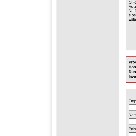
O Fo
As a
No f
e os
Esta
Pró
Horá
Dur
Inv
Emp
No
País