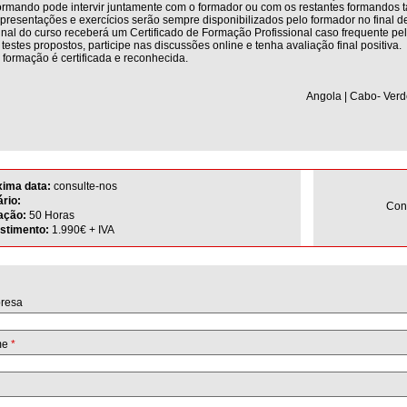
rmando pode intervir juntamente com o formador ou com os restantes formandos ta
presentações e exercícios serão sempre disponibilizados pelo formador no final 
inal do curso receberá um Certificado de Formação Profissional caso frequente pe
 testes propostos, participe nas discussões online e tenha avaliação final positiva.
 formação é certificada e reconhecida.
Angola | Cabo- Verd
xima data:
consulte-nos
rio:
Con
ação:
50 Horas
estimento:
1.990€ + IVA
resa
me
*