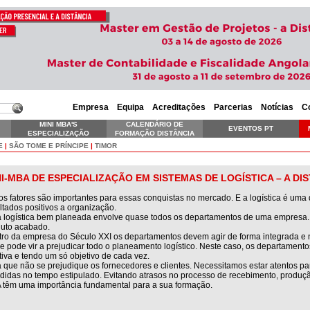
Empresa
Equipa
Acreditações
Parcerias
Notícias
C
MINI MBA'S
CALENDÁRIO DE
EVENTOS PT
ESPECIALIZAÇÃO
FORMAÇÃO DISTÂNCIA
SKILLS EXECUTIVE
E
|
SÃO TOME E PRÍNCIPE
|
TIMOR
NI-MBA DE ESPECIALIZAÇÃO EM SISTEMAS DE LOGÍSTICA – A DI
os fatores são importantes para essas conquistas no mercado. E a logística é uma d
ltados positivos a organização.
logística bem planeada envolve quase todos os departamentos de uma empresa. D
uto acabado.
ro da empresa do Século XXI os departamentos devem agir de forma integrada e nã
e pode vir a prejudicar todo o planeamento logístico. Neste caso, os departament
tiva e tendo um só objetivo de cada vez.
 que não se prejudique os fornecedores e clientes. Necessitamos estar atentos p
didas no tempo estipulado. Evitando atrasos no processo de recebimento, produção
têm uma importância fundamental para a sua formação.