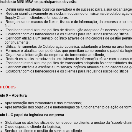
inal deste MINI-MBA os participantes deverão:
Definir uma estratégia logística inovadora e de sucesso para a sua organização 
Reduzir significativamente os stocks introduzindo um sistema de colaboração e
Supply Chain – clientes e fornecedores;
Reorganizar os macros de fluxos, físicos e de informação, da empresa e ao lo
final;
Escolher e introduzir uma política de distribuição adaptada às necessidades do
Colaborar com os fornecedores e os clientes para reduzir os riscos logísticos;
Gerir com eficácia um serviço logístico através de indicadores de gestão per
continuamente;
Utilizar ferramentas de Colaboração Logística, adaptando a teoria na área logís
Fornecer e atualizar competências que permitam compreender o papel da logíst
Organizar a informação da empresa, do fornecedor ao cliente;
Reduzir os stocks introduzindo um sistema de informação eficaz com os seus cl
Escolher e introduzir uma política de transportes adaptada às necessidades do 
Gerir com eficácia e eficiência um serviço logístico através de indicadores de g
Colaborar com os fornecedores e os clientes para reduzir os riscos logísticos.
NTEÚDOS
ulo 0 – Abertura
Apresentação dos formadores e dos formandos;
Apresentação dos objetivos e metodologias de funcionamento de ação de form
lo I – O papel da logística na empresa
Globalizar os atos logísticos do fornecedor ao cliente: a gestão da “supply chain
O que espera o cliente da logística;
Serviço ao cliente e gestão do serviço ao cliente: