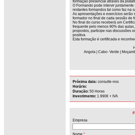
formação presencial através da plata
O Formando pode intervir juntamente
restantes formandos tal como faz na s
As apresentações e exercícios serão 
formador no final de cada sessão de 
No final do curso receberá um Certifi
frequente pelo menos 90% das aulas, r
propostos, participe nas discussões on
positiva.
Esta formação é certificada e reconhe
H
Angola | Cabo- Verde | Moçambi
Próxima data:
consulte-nos
Horário:
Duração:
50 Horas
Investimento:
1.990€ + IVA
F
Empresa
Nome
*