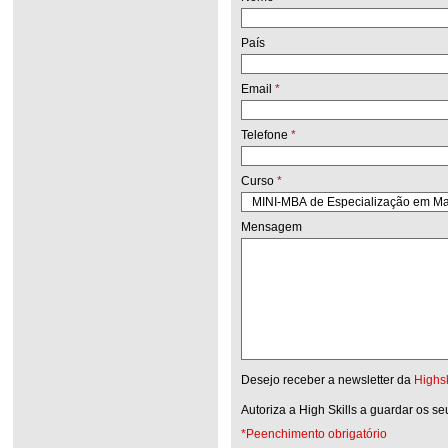
País
Email
*
Telefone
*
Curso
*
Mensagem
Desejo receber a newsletter da
Highsk
Autoriza a High Skills a guardar os s
*Peenchimento obrigatório