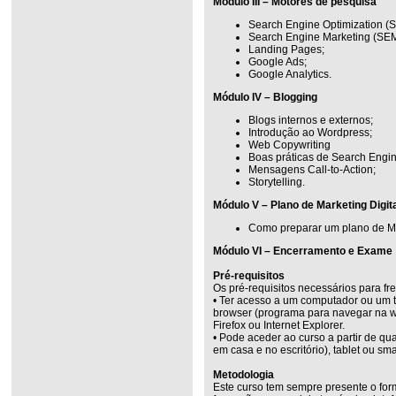
Módulo III – Motores de pesquisa
Search Engine Optimization (
Search Engine Marketing (SEM
Landing Pages;
Google Ads;
Google Analytics.
Módulo IV – Blogging
Blogs internos e externos;
Introdução ao Wordpress;
Web Copywriting
Boas práticas de Search Engin
Mensagens Call-to-Action;
Storytelling.
Módulo V – Plano de Marketing Digit
Como preparar um plano de Mar
Módulo VI – Encerramento e Exame
Pré-requisitos
Os pré-requisitos necessários para fr
• Ter acesso a um computador ou um t
browser (programa para navegar na w
Firefox ou Internet Explorer.
• Pode aceder ao curso a partir de q
em casa e no escritório), tablet ou sm
Metodologia
Este curso tem sempre presente o for