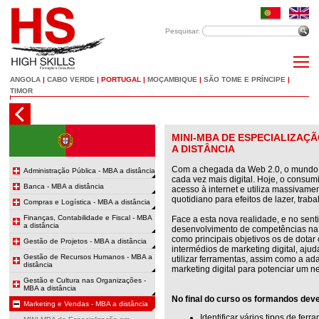
Pesquisar:
ANGOLA
|
CABO VERDE
|
PORTUGAL
|
MOÇAMBIQUE
|
SÃO TOME E PRÍNCIPE
|
TIMOR
MINI-MBA DE ESPECIALIZAÇÃ
A DISTÂNCIA
Com a chegada da Web 2.0, o mundo t
Administração Pública - MBA a distância
cada vez mais digital. Hoje, o consum
Banca - MBA a distância
acesso à internet e utiliza massivame
quotidiano para efeitos de lazer, tra
Compras e Logística - MBA a distância
Finanças, Contabilidade e Fiscal - MBA
Face a esta nova realidade, e no senti
a distância
desenvolvimento de competências na á
como principais objetivos os de dota
Gestão de Projetos - MBA a distância
intermédios de marketing digital, aj
Gestão de Recursos Humanos - MBA a
utilizar ferramentas, assim como a ad
distância
marketing digital para potenciar um n
Gestão e Cultura nas Organizações -
MBA a distância
No final do curso os formandos dev
Marketing e Vendas - MBA a distância
Identificar vários tipos de fer