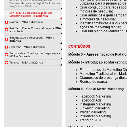
MINI MBA de Especialização em
utilizá-las para a promoção d
Empreendedorismo Digital Da Ideia ao
Negócio - a Distância
Criar conteúdo para redes soci
motores de pesquisa;
MINI-MBA de Especialização em
Criar anúncios e gerir campanh
Marketing Digital - a Distância
e motores de pesquisa;
Normas - MBA a distância
Identificar métricas e KPIS p
ações de marketing digital;
Petróleo, Gás e Comercialização - MBA
Criar um plano de Marketing Di
a distância
Secretariado e Assessoria - MBA a
distância
CONTEÚDOS
Sistemas - MBA a distância
Transportes, Condução e Segurança -
Módulo 0 – Apresentação de Platafo
MBA a Distancia
Módulo I – Introdução ao Marketing D
Turismo - MBA a distância
Fundamentos de Marketing Digi
Marketing Tradicional vs. Marke
Diagnóstico de presença digita
Registo de marca.
Módulo II – Social Media Marketing
Facebook Marketing
Facebook Ads
Instagram Marketing
Linked'In Marketing
Twitter Marketing
Influencer Marketing
Trending 2020