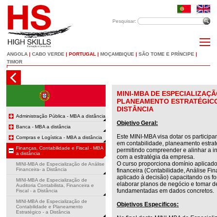
Pesquisar:
ANGOLA
|
CABO VERDE
|
PORTUGAL
|
MOÇAMBIQUE
|
SÃO TOME E PRÍNCIPE
|
TIMOR
MINI-MBA DE ESPECIALIZAÇÃ
PLANEAMENTO ESTRATÉGICO 
DISTÂNCIA
Administração Pública - MBA a distância
Objetivo Geral:
Banca - MBA a distância
Este MINI-MBA visa dotar os particip
Compras e Logística - MBA a distância
em contabilidade, planeamento estraté
Finanças, Contabilidade e Fiscal - MBA
permitindo compreender e alinhar a i
a distância
com a estratégia da empresa.
O curso proporciona domínio aplicado
MINI-MBA de Especialização de Análise
Financeira- a Distância
financeira (Contabilidade, Análise Fi
aplicado à decisão) capacitando os fo
MINI-MBA de Especialização de
elaborar planos de negócio e tomar d
Auditoria Contabilista, Financeira e
fundamentadas em dados concretos
Fiscal - a Distância
MINI-MBA de Especialização de
Objetivos Especificos:
Contabilidade e Planeamento
Estratégico - a Distância