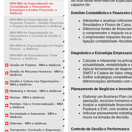
No final deste MINI-MBA de Especializ
MINI-MBA de Especialização de
capazes de:
Contabilidade e Planeamento
Estratégico e Analise Financeira- a
Domínio Contabilístico e Financeiro
Distância
MINI-MBA de Especialização de
Interpretar e analisar critica
Corporate Finance – Gestão Financeira
Resultados e Fluxos de Caixa.
e Projetos de Investimento a distância
Diferenciar fontes de financiam
MINI-MBA de Especialização de
e compreender o impacto na est
Planeamento e Controlo de Gestão a
Compreender impactos fiscais 
distância
ligação contabilidade–fiscalid
Mini-MBA de Especialização em Project
Finance - a Distância
Diagnóstico e Estratégia Empresari
MINI-MBA de Especialização Trade
Finance- a Distância
Calcular e interpretar os princi
solvabilidade, rentabilidade e 
Gestão de Projetos - MBA a distância
Aplicar ferramentas de diagnó
Gestão de Recursos Humanos - MBA a
SWOT e Cadeia de Valor, integ
distância
Definir estratégias competitiva
diferenciação) alinhadas com o 
Gestão e Cultura nas Organizações -
MBA a distância
Planeamento de Negócios e Investi
Marketing e Vendas - MBA a distância
Elaborar um Business Plan com
Normas - MBA a distância
operação, recursos humanos e
Petróleo, Gás e Comercialização - MBA
Avaliar a viabilidade financeir
a distância
Payback e EVA, com análise de
Articular planeamento estratég
Secretariado e Assessoria - MBA a
distância
riscos na tomada de decisão.
Sistemas - MBA a distância
Controlo de Gestão e Performance
Transportes, Condução e Segurança -