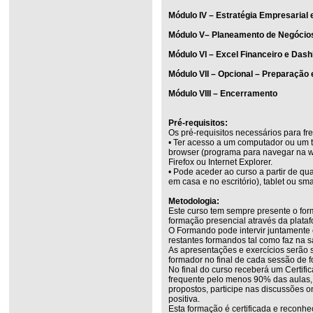
Módulo IV – Estratégia Empresarial 
Módulo V– Planeamento de Negócio
Módulo VI – Excel Financeiro e Das
Módulo VII – Opcional – Preparação
Módulo VIII – Encerramento
Pré-requisitos:
Os pré-requisitos necessários para fr
• Ter acesso a um computador ou um t
browser (programa para navegar na w
Firefox ou Internet Explorer.
• Pode aceder ao curso a partir de q
em casa e no escritório), tablet ou sm
Metodologia:
Este curso tem sempre presente o for
formação presencial através da plata
O Formando pode intervir juntamente
restantes formandos tal como faz na s
As apresentações e exercícios serão 
formador no final de cada sessão de 
No final do curso receberá um Certifi
frequente pelo menos 90% das aulas, r
propostos, participe nas discussões on
positiva.
Esta formação é certificada e reconhe