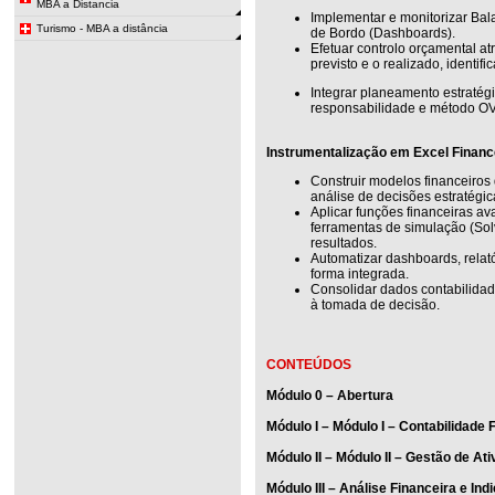
MBA a Distancia
Implementar e monitorizar Ba
Turismo - MBA a distância
de Bordo (Dashboards).
Efetuar controlo orçamental at
previsto e o realizado, identif
Integrar planeamento estratég
responsabilidade e método O
Instrumentalização em Excel Financ
Construir modelos financeiros
análise de decisões estratégic
Aplicar funções financeiras a
ferramentas de simulação (Sol
resultados.
Automatizar dashboards, relató
forma integrada.
Consolidar dados contabilidad
à tomada de decisão.
CONTEÚDOS
Módulo 0 – Abertura
Módulo I – Módulo I – Contabilidade 
Módulo II – Módulo II – Gestão de Ati
Módulo III – Análise Financeira e In