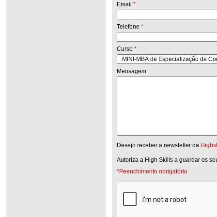
Email
*
Telefone
*
Curso
*
Mensagem
Desejo receber a newsletter da
Highsk
Autoriza a High Skills a guardar os s
*Peenchimento obrigatório