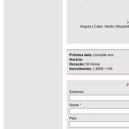
H
Angola | Cabo- Verde | Moçambi
Próxima data:
consulte-nos
Horário:
Duração:
50 Horas
Investimento:
1.990€ + IVA
F
Empresa
Nome
*
País