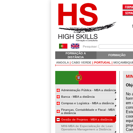
Pesquisar:
FORMAÇÃO A
FORMAÇÃO
DISTÂNCIA
ANGOLA
|
CABO VERDE
|
PORTUGAL
|
MOÇAMBIQU
MI
Obj
Administração Pública - MBA a distância
No a
Banca - MBA a distância
for
em q
Compras e Logística - MBA a distância
con
Finanças, Contabilidade e Fiscal - MBA
Est
a distância
coor
Gestão de Projetos - MBA a distância
equ
proj
MINI-MBA de Especialização de Lean
Com
Operations Management a Distância