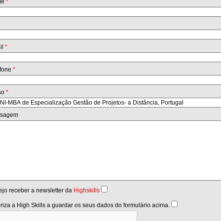
me
*
il
*
efone
*
so
*
sagem
jo receber a newsletter da
Highskills
riza a High Skills a guardar os seus dados do formulário acima.