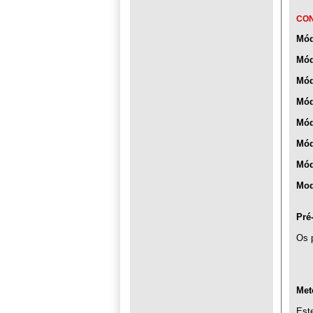
CO
Mód
Mód
Mód
Mód
Mód
Mód
Mód
Mod
Pré
Os p
Met
Est