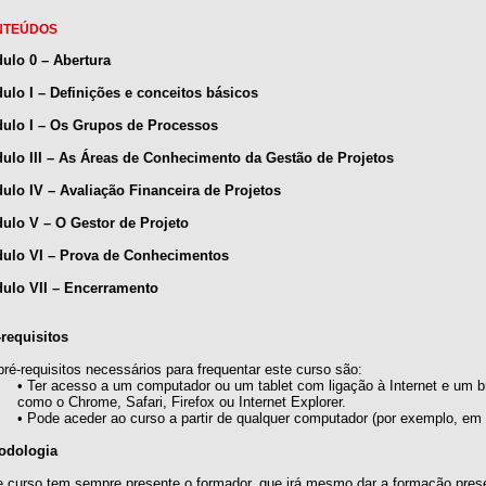
NTEÚDOS
ulo 0 – Abertura
ulo I – Definições e conceitos básicos
ulo I – Os Grupos de Processos
ulo III – As Áreas de Conhecimento da Gestão de Projetos
ulo IV – Avaliação Financeira de Projetos
ulo V – O Gestor de Projeto
ulo VI – Prova de Conhecimentos
ulo VII – Encerramento
-requisitos
ré-requisitos necessários para frequentar este curso são:
• Ter acesso a um computador ou um tablet com ligação à Internet e um b
como o Chrome, Safari, Firefox ou Internet Explorer.
• Pode aceder ao curso a partir de qualquer computador (por exemplo, em c
odologia
e curso tem sempre presente o formador, que irá mesmo dar a formação prese