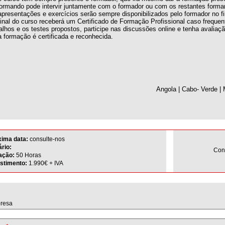
ormando pode intervir juntamente com o formador ou com os restantes forman
apresentações e exercícios serão sempre disponibilizados pelo formador no f
inal do curso receberá um Certificado de Formação Profissional caso freque
alhos e os testes propostos, participe nas discussões online e tenha avaliação
 formação é certificada e reconhecida.
Angola | Cabo- Verde |
xima data:
consulte-nos
rio:
Con
ação:
50 Horas
estimento:
1.990€ + IVA
resa