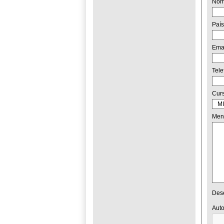
No
País
Ema
Tel
Cur
Men
Dese
Auto