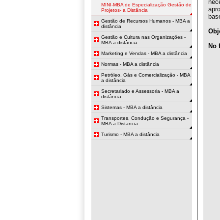
nece
MINI-MBA de Especialização Gestão de
apr
Projetos- a Distância
base
Gestão de Recursos Humanos - MBA a
distância
Obj
Gestão e Cultura nas Organizações -
MBA a distância
No 
Marketing e Vendas - MBA a distância
Normas - MBA a distância
Petróleo, Gás e Comercialização - MBA
a distância
Secretariado e Assessoria - MBA a
distância
Sistemas - MBA a distância
Transportes, Condução e Segurança -
MBA a Distancia
Turismo - MBA a distância