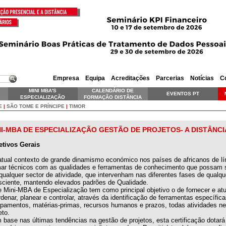
Empresa
Equipa
Acreditações
Parcerias
Notícias
C
MINI MBA'S
CALENDÁRIO DE
EVENTOS PT
ESPECIALIZAÇÃO
FORMAÇÃO DISTÂNCIA
SKILLS EXECUTIVE
E
|
SÃO TOME E PRÍNCIPE
|
TIMOR
NI-MBA DE ESPECIALIZAÇÃO GESTÃO DE PROJETOS- A DISTÂNCI
etivos Gerais
tual contexto de grande dinamismo económico nos países de africanos de lín
mar técnicos com as qualidades e ferramentas de conhecimento que possam s
ualquer sector de atividade, que intervenham nas diferentes fases de qualqu
sciente, mantendo elevados padrões de Qualidade.
e Mini-MBA de Especialização tem como principal objetivo o de fornecer e a
denar, planear e controlar, através da identificação de ferramentas específica
ipamentos, matérias-primas, recursos humanos e prazos, todas atividades ne
eto.
 base nas últimas tendências na gestão de projetos, esta certificação dotar