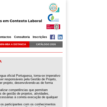
ontactos
Consultoria
Inscrições
MINI-MBA A DISTANCIA
CATÁLOGO 2026
A
gua oficial Portuguesa, torna-se imperativo
er responsáveis pela Gestão de Projeto,
er projeto, desenvolvendo-as de forma
tualizar competências que permitam
s de gestão de projetos, atividades,
cessárias à correta execução de qualquer
á os participantes com os conhecimentos