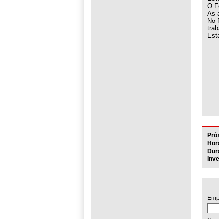
O F
As 
No f
trab
Esta
Pró
Horá
Dur
Inv
Emp