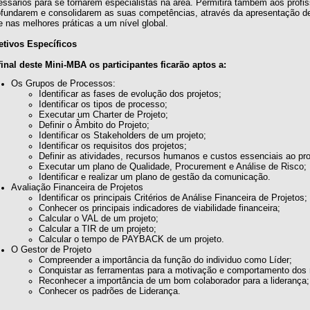
ssários para se tornarem especialistas na área. Permitirá também aos profi
ofundarem e consolidarem as suas competências, através da apresentação d
 nas melhores práticas a um nível global.
etivos Específicos
final deste Mini-MBA os participantes ficarão aptos a:
Os Grupos de Processos:
Identificar as fases de evolução dos projetos;
Identificar os tipos de processo;
Executar um Charter de Projeto;
Definir o Âmbito do Projeto;
Identificar os Stakeholders de um projeto;
Identificar os requisitos dos projetos;
Definir as atividades, recursos humanos e custos essenciais ao pro
Executar um plano de Qualidade, Procurement e Análise de Risco;
Identificar e realizar um plano de gestão da comunicação.
Avaliação Financeira de Projetos
Identificar os principais Critérios de Análise Financeira de Projetos;
Conhecer os principais indicadores de viabilidade financeira;
Calcular o VAL de um projeto;
Calcular a TIR de um projeto;
Calcular o tempo de PAYBACK de um projeto.
O Gestor de Projeto
Compreender a importância da função do individuo como Líder;
Conquistar as ferramentas para a motivação e comportamento dos
Reconhecer a importância de um bom colaborador para a liderança;
Conhecer os padrões de Liderança.