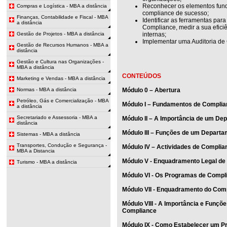
Reconhecer os elementos fun
Compras e Logística - MBA a distância
compliance de sucesso;
Finanças, Contabilidade e Fiscal - MBA
Identificar as ferramentas pa
a distância
Compliance, medir a sua eficiê
Gestão de Projetos - MBA a distância
internas;
Implementar uma Auditoria de
Gestão de Recursos Humanos - MBA a
distância
Gestão e Cultura nas Organizações -
MBA a distância
CONTEÚDOS
Marketing e Vendas - MBA a distância
Normas - MBA a distância
Módulo 0 – Abertura
Petróleo, Gás e Comercialização - MBA
Módulo I – Fundamentos de Compli
a distância
Secretariado e Assessoria - MBA a
Módulo II – A Importância de um D
distância
Módulo III – Funções de um Depart
Sistemas - MBA a distância
Transportes, Condução e Segurança -
Módulo IV – Actividades de Complia
MBA a Distancia
Módulo V - Enquadramento Legal de
Turismo - MBA a distância
Módulo VI - Os Programas de Compl
Módulo VII - Enquadramento do Com
Módulo VIII - A Importância e Funç
Compliance
Módulo IX - Como Estabelecer um 