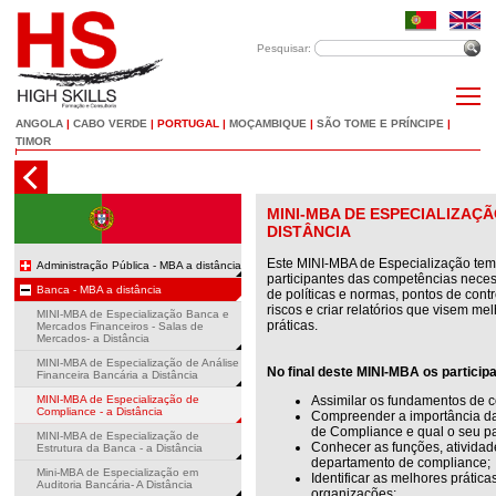
Pesquisar:
ANGOLA
|
CABO VERDE
|
PORTUGAL
|
MOÇAMBIQUE
|
SÃO TOME E PRÍNCIPE
|
TIMOR
MINI-MBA DE ESPECIALIZAÇÃ
DISTÂNCIA
Este MINI-MBA de Especialização tem 
Administração Pública - MBA a distância
participantes das competências neces
Banca - MBA a distância
de políticas e normas, pontos de cont
riscos e criar relatórios que visem m
MINI-MBA de Especialização Banca e
práticas.
Mercados Financeiros - Salas de
Mercados- a Distância
MINI-MBA de Especialização de Análise
No final deste MINI-MBA os particip
Financeira Bancária a Distância
MINI-MBA de Especialização de
Assimilar os fundamentos de 
Compliance - a Distância
Compreender a importância da
de Compliance e qual o seu pa
MINI-MBA de Especialização de
Conhecer as funções, ativida
Estrutura da Banca - a Distância
departamento de compliance;
Mini-MBA de Especialização em
Identificar as melhores prátic
Auditoria Bancária- A Distância
organizações;