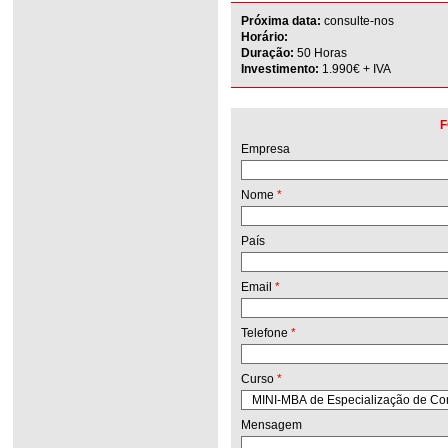
Próxima data:
consulte-nos
Horário:
Duração:
50 Horas
Investimento:
1.990€ + IVA
F
Empresa
Nome
*
País
Email
*
Telefone
*
Curso
*
Mensagem