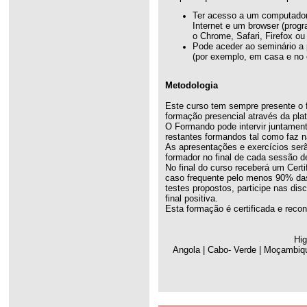
Ter acesso a um computador
Internet e um browser (prog
o Chrome, Safari, Firefox ou 
Pode aceder ao seminário a 
(por exemplo, em casa e no e
Metodologia
Este curso tem sempre presente o 
formação presencial através da pla
O Formando pode intervir juntamen
restantes formandos tal como faz n
As apresentações e exercícios serã
formador no final de cada sessão d
No final do curso receberá um Cert
caso frequente pelo menos 90% das 
testes propostos, participe nas dis
final positiva.
Esta formação é certificada e reco
Hig
Angola | Cabo- Verde | Moçambiqu