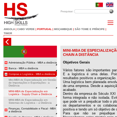
Pesquisar:
ANGOLA
|
CABO VERDE
|
PORTUGAL
|
MOÇAMBIQUE
|
SÃO TOME E PRÍNCIPE
|
TIMOR
MINI-MBA DE ESPECIALIZAÇÃ
CHAIN A DISTÂNCIA
Objetivos Gerais
Administração Pública - MBA a distância
Banca - MBA a distância
Vários fatores são importantes pa
E a logística é uma delas. Pois
Compras e Logística - MBA a distância
resultados positivos a organização.
Mini-MBA de Especialização em Gestão
Uma logística bem planeada envol
de Importações e Exportações - a
de uma empresa. Desde a aquisição
Distância
acabado.
MINI-MBA de Especialização em
Dentro da empresa do Século XXI 
Logistica - Supply Chain a Distância
forma integrada e não isolada. Evi
MINI-MBA de Especialização em
que pode vir a prejudicar todo o p
Sistemas de Logística – a Distância
os departamentos e os colaborad
Finanças, Contabilidade e Fiscal - MBA
positiva e tendo um só objetivo de 
a distância
Para que não se prejudique 