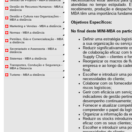
Necessitamos estar atentos para 
Gestão de Projetos - MBA a distância
atendidas no tempo estipulado. E
Gestão de Recursos Humanos - MBA a
recebimento, produção e despacho 
distância
MBA têm uma importância fundamen
Gestão e Cultura nas Organizações -
MBA a distância
Objetivos Específicos:
Marketing e Vendas - MBA a distância
No final deste MINI-MBA os parti
Normas - MBA a distância
Definir uma estratégia logís
Petróleo, Gás e Comercialização - MBA
a distância
a sua organização ou serviço
Reduzir significativamente 
Secretariado e Assessoria - MBA a
de colaboração eficaz com t
distância
Supply Chain – clientes e fo
Sistemas - MBA a distância
Reorganizar os macros de flu
Transportes, Condução e Segurança -
empresa e ao longo da cadei
MBA a Distancia
final;
Escolher e introduzir uma pol
Turismo - MBA a distância
necessidades do cliente;
Colaborar com os fornecedore
riscos logísticos;
Gerir com eficácia um serviç
indicadores de gestão pertin
desempenho continuamente;
Fornecer e atualizar compet
compreender o papel da logís
Organizar a informação da e
Reduzir os stocks introduzi
eficaz com os seus clientes;
Escolher e introduzir uma po
necessidades do cliente;